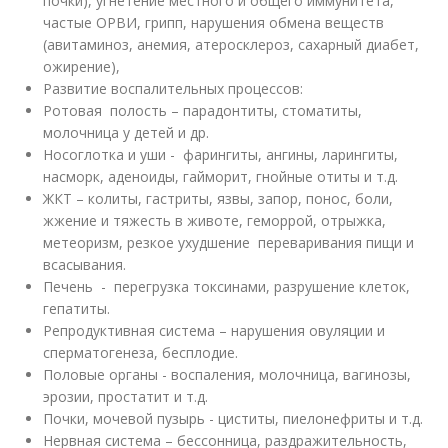
почки), угнетение местного и общего иммунитета,
частые ОРВИ, грипп, нарушения обмена веществ
(авитаминоз, анемия, атеросклероз, сахарный диабет,
ожирение),
Развитие воспалительных процессов:
Ротовая полость – парадонтиты, стоматиты,
молочница у детей и др.
Носоглотка и уши - фарингиты, ангины, ларингиты,
насморк, аденоиды, гайморит, гнойные отиты и т.д.
ЖКТ – колиты, гастриты, язвы, запор, понос, боли,
жжение и тяжесть в животе, геморрой, отрыжка,
метеоризм, резкое ухудшение переваривания пищи и
всасывания.
Печень - перегрузка токсинами, разрушение клеток,
гепатиты.
Репродуктивная система – нарушения овуляции и
сперматогенеза, бесплодие.
Половые органы - воспаления, молочница, вагинозы,
эрозии, простатит и т.д.
Почки, мочевой пузырь - циститы, пиелонефриты и т.д.
Нервная система – бессонница, раздражительность,