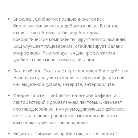
Бифилар . Синбиотик позиционируется как
биологически активная добавка к пище. В состав
входят лактобациллы, бифидобактерии,
пребиотические компоненты (фруктоолигосахариды).
БАД улучшает пищеварение, стабилизирует баланс
микрофлоры. Рекомендуется для профилактики
дисбиоза при смене климата, питания.
Бактисубтил . Оказывает противомикробное действие.
Назначают для уничтожения патогенной флоры при
инфекционной диарее, энтерите, энтероколите.
Флорин форте . Пробиотик на основе бифидо- и
лактобактерий с добавлением лактозы. Оказывает
противодиарейное, иммуномодулирующее действие,
восстанавливает равновесие микроорганизмов в
кишечнике, улучшает пищеварение.
Бификол . Гибридный пробиотик, состоящий из 2