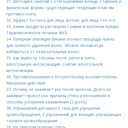
31.
Методика занятий с отягощениями женщи. Старение и
физическая форма: существующие тенденции и как им
противостоять
32.
Эффект ботокса для лица. Ботокс для лица: что это
33.
Какие продукты растворяют камни в желчном пузыре.
Терапевтическое лечение ЖКБ
34.
Лазерная эпиляция бикини сколько процедур нужно
для полного удаления волос. Можно ли навсегда
избавиться от нежелательных волос
35.
Как вывести токсины после запоя и снять
алкогольную интоксикацию. Снятие алкогольной
интоксикации
36.
Противопоказания к ботулотоксину в косметологии.
Механизм действия
37.
Почему не заживает ухо после прокола. Долго не
заживает прокол уха: причины отека и воспаления и
способы ускорения заживления (2 фото)
38.
Упражнения для малого таза для улучшения
кровообращения. 5 упражнений для женщин, улучшающих
тазовое кровообращение
39.
На твердом полезно спать.