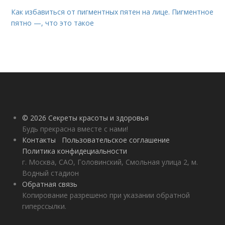
Как избавиться от пигментных пятен на лице. Пигментное
пятно —, что это такое
© 2026 Секреты красоты и здоровья
Будь прекрасна вместе с нами!
Контакты
Пользовательское соглашение
Политика конфидециальности
г. Москва, САО, Головинский, Смольная улица 2, м.
Водный стадион
Обратная связь
Копирование разрешено при указании обратной
гиперссылки.