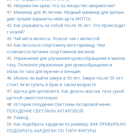
40.
Ивермектин крем. Что за лекарство ивермектин?
41.
Маникюр для 40 летних. Модный маникюр для зрелых
дам: лучшие варианты нейл-арта (ФОТО)
42.
Как ухаживать за собой после 30 лет. Что происходит
с кожей?
43.
Чай мята мелисса. Польза чая с мелиссой
44.
Как питаться спортсмену вегетарианцу. Чем
отличается питание спортсменов-веганов
45.
Упражнения для улучшения кровообращения в малом
тазу. Полезное упражнение для кровообращения в
области таза для мужчин и женщин
46.
Можно ли выйти замуж в 50 лет. Замуж после 50 лет:
стоит ли вступать в брак в таком возрасте
47.
Щетка для целлюлита. Как делать массаж тела сухой
щеткой самостоятельно
48.
История похудения Светланы Ахтаровой меню.
ПОХУДЕНИЕ СВЕТЛАНЫ АХТАРОВОЙ
49.
Развод .
50.
Как подобрать кардиган по размеру. КАК ПРАВИЛЬНО
ПОДОБРАТЬ КАРДИГАН ПО ТИПУ ФИГУРЫ