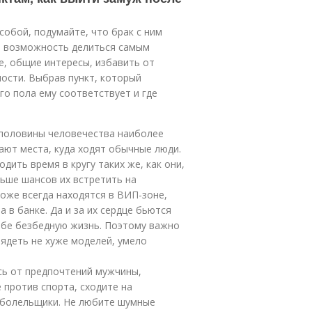
собой, подумайте, что брак с ним
ы, возможность делиться самым
, общие интересы, избавить от
ости. Выбрав пункт, который
го пола ему соответствует и где
половины человечества наиболее
ают места, куда ходят обычные люди.
дить время в кругу таких же, как они,
льше шансов их встретить на
оже всегда находятся в ВИП-зоне,
а в банке. Да и за их сердце бьются
бе безбедную жизнь. Поэтому важно
лядеть не хуже моделей, умело
сь от предпочтений мужчины,
 против спорта, сходите на
я болельщики. Не любите шумные