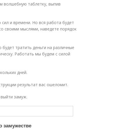
ам волшебную таблетку, выпив
 сил и времени. Но вся работа будет
со своими мыслями, наведете порядок
о будет тратить деньги на различные
ическу. Работать мы будем с силой
скольких дней.
струкции результат вас ошеломит.
к выйти замуж.
о замужестве