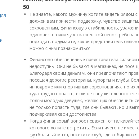
50
Не знаете, какого мужчину хотите видеть рядом с 
для
должен вам принести: поддержку, чувство защит
сокровенным, финансовую стабильность, уважение
одиночества или чувства женской невостребованн
и.
подходит, подумайте, какой представитель сильно
можно с ним познакомиться.
Финансово обеспеченные представители сильной 
недоступны. Они не бывают в магазинах, не посещ
Благодаря своим деньгам, они предпочитают прово
посещая дорогие рестораны, курорты и клубы. Бо
ипподроме или спортивных соревнованиях, но их л
куда трудно попасть, если нет внушительного счет
толпы молодых девушек, желающих обеспечить се
не только попасть туда, где они бывают, но и выг
подчеркивая свои достоинства.
Когда финансовый вопрос неважен, отталкивайте
которого хотите встретить. Если ничего не имеете
футбольный матч, посетите клуб, где собираютс