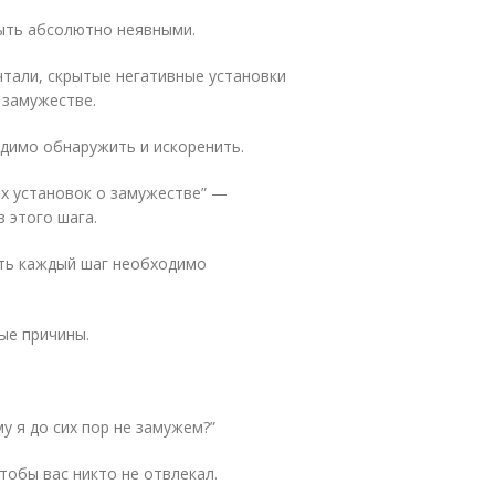
быть абсолютно неявными.
чтали, скрытые негативные установки
 замужестве.
одимо обнаружить и искоренить.
ых установок о замужестве” —
з этого шага.
ять каждый шаг необходимо
тые причины.
 я до сих пор не замужем?”
тобы вас никто не отвлекал.