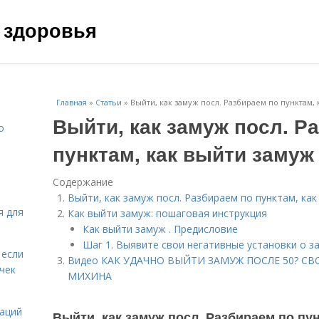
 здоровья
Главная
»
Статьи
»
Выйти, как замуж посл. Разбираем по пунктам, 
Выйти, как замуж посл. Р
о
пунктам, как выйти замуж
Содержание
Выйти, как замуж посл. Разбираем по пунктам, как
я для
Как выйти замуж: пошаговая инструкция
Как выйти замуж . Предисловие
Шаг 1. Выявите свои негативные установки о 
 если
Видео КАК УДАЧНО ВЫЙТИ ЗАМУЖ ПОСЛЕ 50? С
чек
МИХИНА
даций
Выйти, как замуж посл. Разбираем по пу