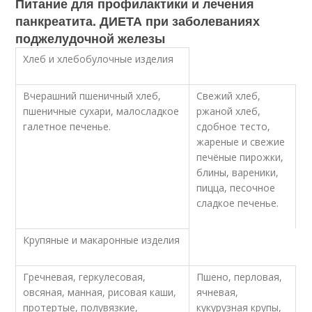
Питание для профилактики и лечения
панкреатита. ДИЕТА при заболеваниях
поджелудочной железы
Хлеб и хлебобулочные изделия
Вчерашний пшеничный хлеб,
Свежий хлеб,
пшеничные сухари, малосладкое
ржаной хлеб,
галетное печенье.
сдобное тесто,
жареные и свежие
печёные пирожки,
блины, вареники,
пицца, песочное
сладкое печенье.
Крупяные и макаронные изделия
Гречневая, геркулесовая,
Пшено, перловая,
овсяная, манная, рисовая каши,
ячневая,
протертые, полувязкие,
кукурузная крупы,