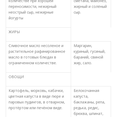
количестве при хорошей
сметана, майонез,
переносимости, нежирный
жирный и солёный
неострый сыр, нежирные
сыр.
йогурты
ЖИРЫ
Сливочное масло несоленое и
Маргарин,
растительное рафинированное
куриный, гусиный,
масло в готовых блюдах в
бараний, свиной
ограниченном количестве.
жир, сало.
ОВОЩИ
Картофель, морковь, кабачки,
Белокочанная
цветная капуста в виде пюре и
капуста,
паровых пудингов, в отварном,
баклажаны, репа,
протёртом или печёном виде.
редька, редис,
брюква, шпинат,