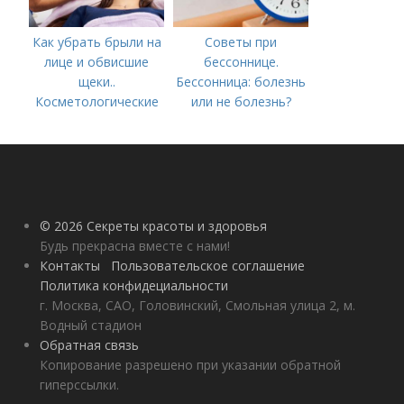
Как убрать брыли на
Советы при
лице и обвисшие
бессоннице.
щеки..
Бессонница: болезнь
Косметологические
или не болезнь?
процедуры
© 2026 Секреты красоты и здоровья
Будь прекрасна вместе с нами!
Контакты
Пользовательское соглашение
Политика конфидециальности
г. Москва, САО, Головинский, Смольная улица 2, м.
Водный стадион
Обратная связь
Копирование разрешено при указании обратной
гиперссылки.