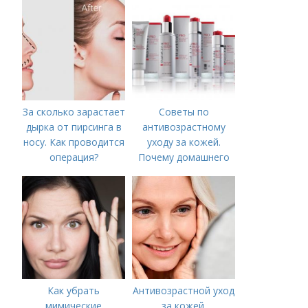
За сколько зарастает
Советы по
дырка от пирсинга в
антивозрастному
носу. Как проводится
уходу за кожей.
операция?
Почему домашнего
ухода недостаточно
Как убрать
Антивозрастной уход
мимические
за кожей.