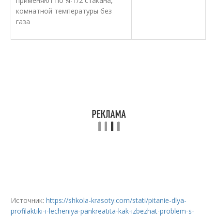
применяют по ¼-1/2 стакана,
комнатной температуры без
газа
Источник:
https://shkola-krasoty.com/stati/pitanie-dlya-
profilaktiki-i-lecheniya-pankreatita-kak-izbezhat-problem-s-