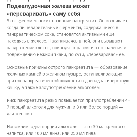
Поджелудочная железа может
«переваривать» саму себя
Этот феномен носит название панкреатит. Он возникает,
когда пищеварительные ферменты, содержащиеся в
панкреатическом соке, становятся активными еще
находясь в железе. Накапливаясь в ней, они вызывают
раздражение клеток, приводят к развитию воспаления и
повреждению нежной ткани, по сути, «переваривая» ее.
Основные причины острого панкреатита — образование
желчных камней в желчном пузыре, останавливающих
приток панкреатической жидкости в двенадцатиперстную
кишку, а также злоупотребление алкоголем.
Риск панкреатита резко повышается при употреблении 4–
7 порций алкоголя для мужчин и 3 или более порций —
для женщин.
Напомним: одна порция алкоголя — это 30 мл крепкого
напитка, или 100 мл вина, или 250 мл пива.