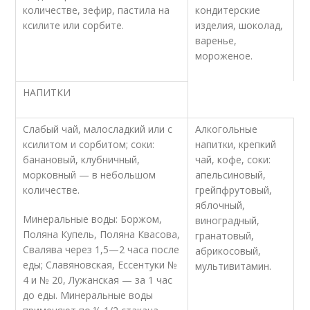
количестве, зефир, пастила на
кондитерские
ксилите или сорбите.
изделия, шоколад,
варенье,
мороженое.
НАПИТКИ
Слабый чай, малосладкий или с
Алкогольные
ксилитом и сорбитом; соки:
напитки, крепкий
банановый, клубничный,
чай, кофе, соки:
морковный — в небольшом
апельсиновый,
количестве.
грейпфрутовый,
яблочный,
Минеральные воды: Боржом,
виноградный,
Поляна Купель, Поляна Квасова,
гранатовый,
Свалява через 1,5—2 часа после
абрикосовый,
еды; Славяновская, Ессентуки №
мультивитамин.
4 и № 20, Лужанская — за 1 час
до еды. Минеральные воды