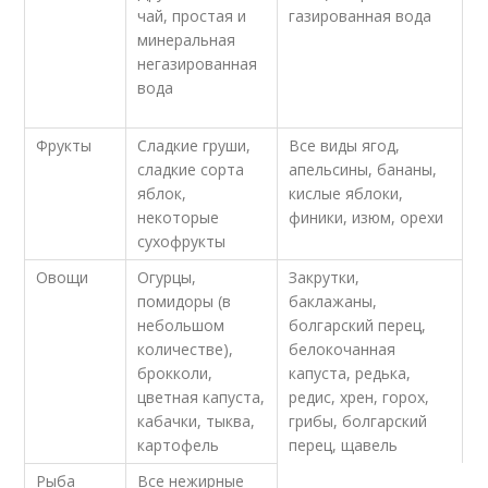
чай, простая и
газированная вода
минеральная
негазированная
вода
Фрукты
Сладкие груши,
Все виды ягод,
сладкие сорта
апельсины, бананы,
яблок,
кислые яблоки,
некоторые
финики, изюм, орехи
сухофрукты
Овощи
Огурцы,
Закрутки,
помидоры (в
баклажаны,
небольшом
болгарский перец,
количестве),
белокочанная
брокколи,
капуста, редька,
цветная капуста,
редис, хрен, горох,
кабачки, тыква,
грибы, болгарский
картофель
перец, щавель
Рыба
Все нежирные