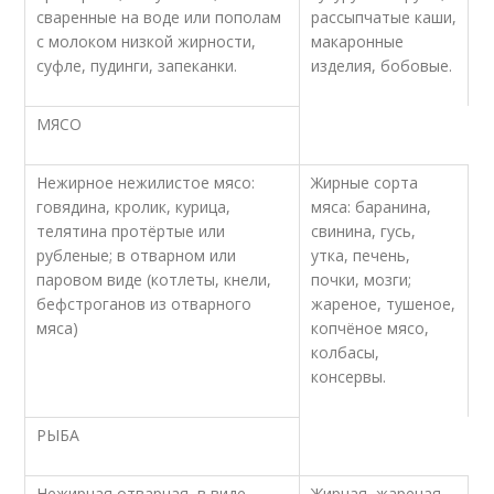
сваренные на воде или пополам
рассыпчатые каши,
с молоком низкой жирности,
макаронные
суфле, пудинги, запеканки.
изделия, бобовые.
МЯСО
Нежирное нежилистое мясо:
Жирные сорта
говядина, кролик, курица,
мяса: баранина,
телятина протёртые или
свинина, гусь,
рубленые; в отварном или
утка, печень,
паровом виде (котлеты, кнели,
почки, мозги;
бефстроганов из отварного
жареное, тушеное,
мяса)
копчёное мясо,
колбасы,
консервы.
РЫБА
Нежирная отварная, в виде
Жирная, жареная,