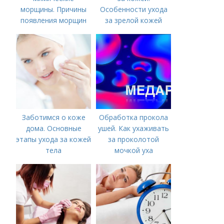
морщины. Причины
Особенности ухода
появления морщин
за зрелой кожей
вокруг рта
Заботимся о коже
Обработка прокола
дома. Основные
ушей. Как ухаживать
этапы ухода за кожей
за проколотой
тела
мочкой уха