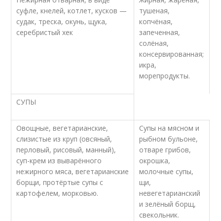
суфле, кнелей, котлет, кусков —
тушеная,
судак, треска, окунь, щука,
копчёная,
серебристый хек
запеченная,
солёная,
консервированная;
икра,
морепродукты.
СУПЫ
Овощные, вегетарианские,
Супы на мясном и
слизистые из круп (овсяный,
рыбном бульоне,
перловый, рисовый, манный),
отваре грибов,
суп-крем из выварённого
окрошка,
нежирного мяса, вегетарианские
молочные супы,
борщи, протёртые супы с
щи,
картофелем, морковью.
невегетарианский
и зелёный борщ,
свекольник.