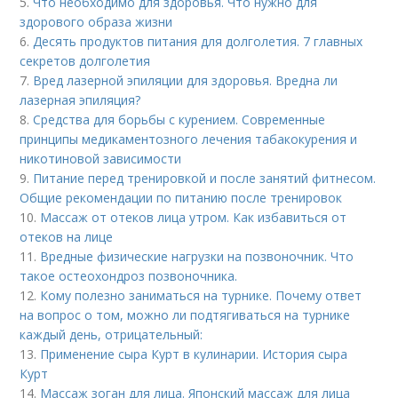
5.
Что необходимо для здоровья. Что нужно для
здорового образа жизни
6.
Десять продуктов питания для долголетия. 7 главных
секретов долголетия
7.
Вред лазерной эпиляции для здоровья. Вредна ли
лазерная эпиляция?
8.
Средства для борьбы с курением. Современные
принципы медикаментозного лечения табакокурения и
никотиновой зависимости
9.
Питание перед тренировкой и после занятий фитнесом.
Общие рекомендации по питанию после тренировок
10.
Массаж от отеков лица утром. Как избавиться от
отеков на лице
11.
Вредные физические нагрузки на позвоночник. Что
такое остеохондроз позвоночника.
12.
Кому полезно заниматься на турнике. Почему ответ
на вопрос о том, можно ли подтягиваться на турнике
каждый день, отрицательный:
13.
Применение сыра Курт в кулинарии. История сыра
Курт
14.
Массаж зоган для лица. Японский массаж для лица