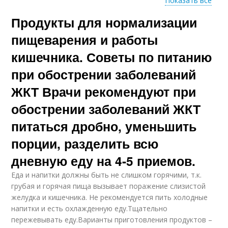
Показать все
Продукты для нормализации
Диета при
Диета при гастрите
холелитиазе
пищеварения и работы
кишечника. Советы по питанию
при обострении заболеваний
Диеты при
Лечебная диета
панкреатите
ЖКТ Врачи рекомендуют при
обострении заболеваний ЖКТ
питаться дробно, уменьшить
Диета при
Продукты при диете
порции, разделить всю
панкреатите
дневную еду на 4-5 приемов.
Еда и напитки должны быть не слишком горячими, т.к.
Диетотерапии при
Диетотерапия при
грубая и горячая пища вызывает поражение слизистой
заболеваниях
заболеваниях
желудка и кишечника. Не рекомендуется пить холодные
напитки и есть охлажденную еду.Тщательно
пережевывать еду.Варианты приготовления продуктов –