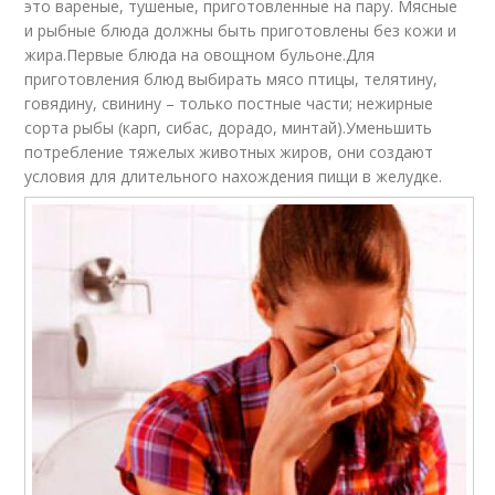
это вареные, тушеные, приготовленные на пару. Мясные
Диеты при
Диета при жировом
и рыбные блюда должны быть приготовлены без кожи и
заболеваниях
гепатозе
жира.Первые блюда на овощном бульоне.Для
приготовления блюд выбирать мясо птицы, телятину,
говядину, свинину – только постные части; нежирные
сорта рыбы (карп, сибас, дорадо, минтай).Уменьшить
Диета для
потребление тяжелых животных жиров, они создают
Диета для улучшения
кишечника
условия для длительного нахождения пищи в желудке.
Диеты при болезнях