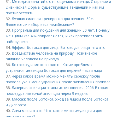
31.
Методика занятий с отягощениями женщи. Старение и
физическая форма: существующие тенденции и как им
противостоять
32.
Лучшая силовая тренировка для женщин 50+.
Является ли набор веса неизбежным?
33.
Программа для похудения для женщин 50 лет. Почему
женщины «за 40» поправляются, и как противостоять
набору веса
34.
Эффект ботокса для лица. Ботокс для лица: что это
35.
Воздействие человека на природу. Позитивное
влияние человека на природу
36.
Ботокс куда можно колоть. Какие проблемы
устраняют инъекции ботокса для верхней части лица
37.
Через какое время можно менять сережку после
прокола уха. Смена украшения после заживления прокола
38.
Лазерная эпиляция этапы исчезновения. 2006 Вторая
процедура лазерной эпиляции через 9 недель
39.
Массаж после Ботокса. Уход за лицом после Ботокса
и Диспорта
40.
Слим массаж это. Что такое миостимуляция и для
чего она нужна?