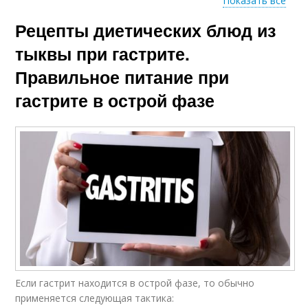
Показать все
Рецепты диетических блюд из
Диета при
заболеваниях
тыквы при гастрите.
Правильное питание при
гастрите в острой фазе
Если гастрит находится в острой фазе, то обычно
применяется следующая тактика: