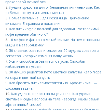
проколотой мочкой уха
2.
Лучшие средства для отбеливания интимных зон. Как
отбелить кожу в интимных местах
3.
Польза витамина Е для кожи лица. Применение
витамина E: правила и показания
4.
Как пить кофе с пользой для здоровья. Растворимый
кофе вреднее обычного?
5.
10 мифов и фактов о метаболизме. На чем основаны
мифы о метаболизме?
6.
50 главных советов и секретов. 50 мудрых советов и
секретов, которые изменят вашу жизнь
7.
Усы и способы избавиться от усов. Способы
избавления от усиков
8.
30 лучших рецептов Кето цветной капусты. Кето пюре
из сыра и цветной капусты
9.
Как бросить пить самостоятельно. Бросить пить —
сложная задача.
10.
Как удалить волосы на лице и теле. Как удалить
светлые и седые волосы на теле навсегда: ищем самый
эффективный способ
11.
Снижение веса Herbalife Nutrition. Истории больших