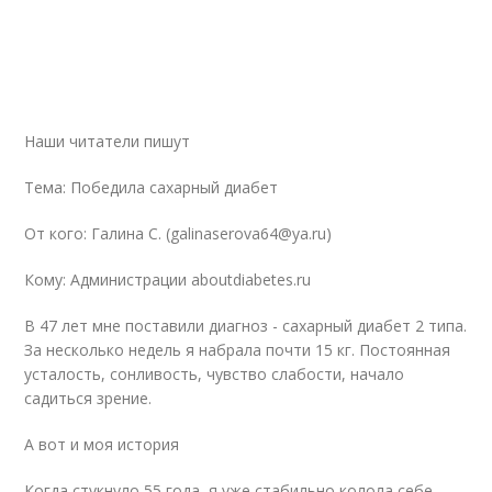
Наши читатели пишут
Тема: Победила сахарный диабет
От кого: Галина С. (galinaserova64@ya.ru)
Кому: Администрации aboutdiabetes.ru
В 47 лет мне поставили диагноз - сахарный диабет 2 типа.
За несколько недель я набрала почти 15 кг. Постоянная
усталость, сонливость, чувство слабости, начало
садиться зрение.
А вот и моя история
Когда стукнуло 55 года, я уже стабильно колола себе