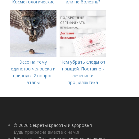
Косметологические
или не болезнь?
процедуры
Эссе на тему
Чем убрать следы от
единство человека и
прыщей. Постакне -
природы. 2 вопрос:
лечение и
этапы
профилактика
взаимодействия
природного и
социального бытия
человека.
© 2026 Секреты красоты и здоровья
Будь прекрасна вместе с нами!
Контакты
Пользовательское соглашение