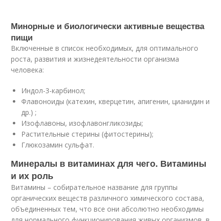
Минорные и биологически активные вещества
пищи
Включенные в список необходимых, для оптимального
роста, развития и жизнедеятельности организма
человека:
Индол-3-карбинол;
Флавоноиды (катехин, кверцетин, апигенин, цианидин и
др.) ;
Изофлавоны, изофлавонгликозиды;
Растительные стерины (фитостерины);
Глюкозамин сульфат.
Минералы в витаминах для чего. Витамины
и их роль
Витамины – собирательное название для группы
органических веществ различного химического состава,
объединенных тем, что все они абсолютно необходимы
для нормального функционирования живых организмов, в