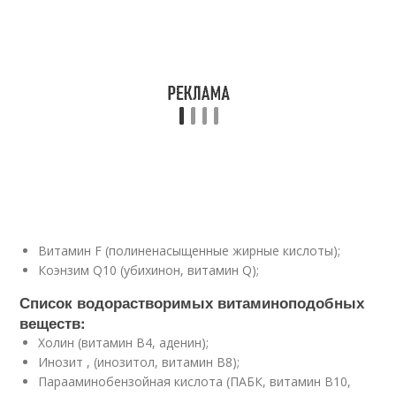
Витамин F (полиненасыщенные жирные кислоты);
Коэнзим Q10 (убихинон, витамин Q);
Список водорастворимых витаминоподобных
веществ:
Холин (витамин B4, аденин);
Инозит , (инозитол, витамин B8);
Парааминобензойная кислота (ПАБК, витамин B10,