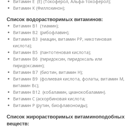
Витамин Е (E) (Токоферол, Альфа-токоферол);
Витамин К (Филлохинон);
Список водорастворимых витаминов:
Витамин B1 (тиамин);
Витамин B2 (рибофлавин);
Витамин B3 (ниацин, витамин РР, никотиновая
кислота);
Витамин B5 (пантотеновая кислота);
Витамин B6 (пиридоксин, пиридоксаль или
пиридоксамин);
Витамин B7 (биотин, витамин Н);
Витамин B9 (фолиевая кислота, фолаты, витамин M,
витамин Bc);
Витамин B12 (кобаламин, цианокобаламин).
Витамин С (аскорбиновая кислота;
Витамин Р (рутин, биофлавоноиды);
Список жирорастворимых витаминоподобных
веществ: