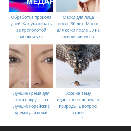
Обработка прокола
Маски для лица
ушей. Как ухаживать
после 30 лет. Маски
за проколотой
для кожи после 30 на
мочкой уха
основе яичного
белка
Лучшие крема для
Эссе на тему
кожи вокруг глаз.
единство человека и
Лучшие корейские
природы. 2 вопрос:
кремы для кожи
этапы
вокруг глаз в 2022
взаимодействия
году
природного и