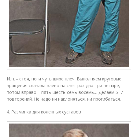
И. п. – стоя, ноги чуть шире плеч. Выполняем круговые
вращения сначала влево на счет раз-два-три-четыре,
потом вправо – пять-шесть-семь-восемь… Делаем 5–7
повторений. Не надо ни наклоняться, ни прогибаться.
4. Разминка для коленных суставов