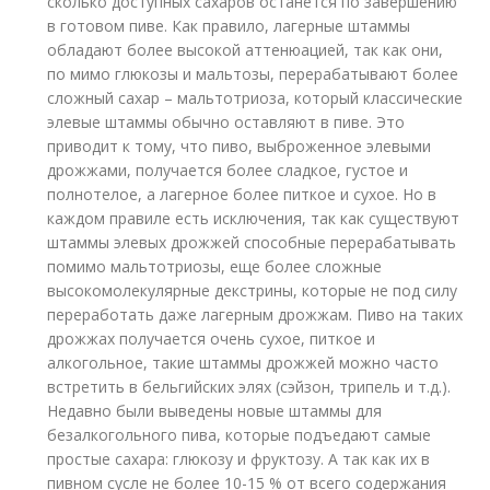
сколько доступных сахаров останется по завершению
в готовом пиве. Как правило, лагерные штаммы
обладают более высокой аттенюацией, так как они,
по мимо глюкозы и мальтозы, перерабатывают более
сложный сахар – мальтотриоза, который классические
элевые штаммы обычно оставляют в пиве. Это
приводит к тому, что пиво, выброженное элевыми
дрожжами, получается более сладкое, густое и
полнотелое, а лагерное более питкое и сухое. Но в
каждом правиле есть исключения, так как существуют
штаммы элевых дрожжей способные перерабатывать
помимо мальтотриозы, еще более сложные
высокомолекулярные декстрины, которые не под силу
переработать даже лагерным дрожжам. Пиво на таких
дрожжах получается очень сухое, питкое и
алкогольное, такие штаммы дрожжей можно часто
встретить в бельгийских элях (сэйзон, трипель и т.д.).
Недавно были выведены новые штаммы для
безалкогольного пива, которые подъедают самые
простые сахара: глюкозу и фруктозу. А так как их в
пивном сусле не более 10-15 % от всего содержания