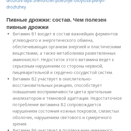
drozhzhi-dlya-zhenshchin-poleznye-svoystva-pivnyh-
drozhzhey
Пивные дрожжи: состав. Чем полезен
пивные дрожжи
Витамин В1 входит в состав важнейших ферментов
углеводного и энергетического обмена,
обеспечивающих организм энергией и пластическими
веществами, а также метаболизма разветвленных
аминокислот. Недостаток этого витамина ведет к
серьезным нарушениям со стороны нервной,
пищеварительной и сердечно-сосудистой систем.
Витамин В2 участвует в окислительно-
восстановительных реакциях, способствует
повышению восприимчивости цвета зрительным
анализатором и темновой адаптации. Недостаточное
потребление витамина В2 сопровождается
нарушением состояния кожных покровов, слизистых
оболочек, нарушением светового и сумеречного
зрения.
Витамин В6 участвует в поддержании иммунного