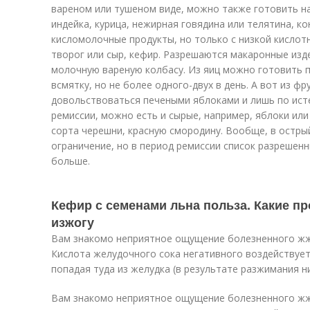
вареном или тушеном виде, можно также готовить на
индейка, курица, нежирная говядина или телятина, к
кисломолочные продукты, но только с низкой кислот
творог или сыр, кефир. Разрешаются макаронные изд
молочную вареную колбасу. Из яиц можно готовить 
всмятку, но не более одного-двух в день. А вот из ф
довольствоваться печеными яблоками и лишь по ист
ремиссии, можно есть и сырые, например, яблоки или
сорта черешни, красную смородину. Вообще, в остры
ограничение, но в период ремиссии список разрешен
больше.
Кефир с семенами льна польза. Какие п
изжогу
Вам знакомо неприятное ощущение болезненного жже
Кислота желудочного сока негативного воздействует
попадая туда из желудка (в результате разжимания 
Вам знакомо неприятное ощущение болезненного жже