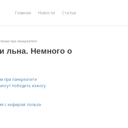
Главная
Новости
Статьи
итании при панкреатите
и льна. Немного о
ии при панкреатите
омогут победить изжогу
мя с кефиром: польза