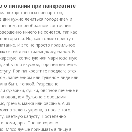
о о питании при панкреатите
ема лекарственных препаратов,
е дни нужно лечиться голоданием и
ьченном, пюреобразном состоянии.
овершенно ничего не хочется, так как
повторится. Но, как только приступ
питание. И это не просто правильное
ых сетей и на страницах журналов. В
 жареную, копченую или маринованную
 забыть о вкусной, горячей выпечке,
тупу. При панкреатите предлагаются
ном, запеченном или тушеном виде или
лжна быть теплой. Разрешено
и сухарики, сушки, овсяное печенье и
о на овощном бульоне с овощами,
с, гречка, манка или овсянка. А из
ожно зелень укропа, а после того,
у, цветную капусту. Постепенно
ы и помидоры. Овощи хорошо
о. Мясо лучше принимать в пищу в