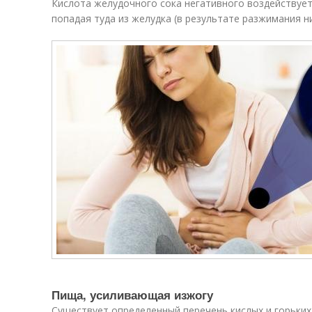
Кислота желудочного сока негативного воздействует
попадая туда из желудка (в результате разжимания 
Пища, усиливающая изжогу
Существует определенный перечень кислых и горьких