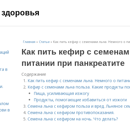
 здоровья
Главная
»
Статьи
»
Как пить кефир с семенами льна. Немного о п
Как пить кефир с семенам
даций
питании при панкреатите
га в
Содержание
Как пить кефир с семенами льна. Немного о питан
и.
Кефир с семенами льна польза. Какие продукты п
Пища, усиливающая изжогу
Продукты, помогающие избавиться от изжоги
алом
Семена льна с кефиром польза и вред. Льняное се
ови в
Семена льна с кефиром противопоказания.
Семена льна с кефиром на ночь. Что делать?