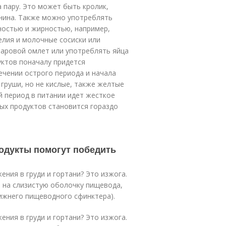
 пару. Это может быть кролик,
онина. Также можно употреблять
ностью и жирностью, например,
елия и молочные сосиски или
паровой омлет или употреблять яйца
руктов поначалу придется
ечении острого периода и начала
 груши, но не кислые, также желтые
й период в питании идет жесткое
ных продуктов становится гораздо
родукты помогут победить
ния в груди и гортани? Это изжога.
 на слизистую оболочку пищевода,
нижнего пищеводного сфинктера).
ния в груди и гортани? Это изжога.