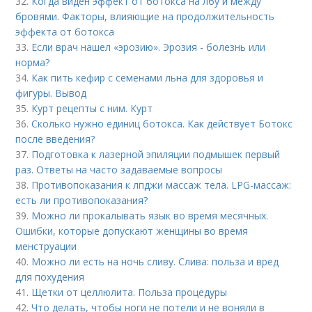
32.
Когда виден эффект от ботокса на лбу и между
бровями. Факторы, влияющие на продолжительность
эффекта от ботокса
33.
Если врач нашел «эрозию». Эрозия - болезнь или
норма?
34.
Как пить кефир с семенами льна для здоровья и
фигуры. Вывод
35.
Курт рецепты с ним. Курт
36.
Сколько нужно единиц ботокса. Как действует Ботокс
после введения?
37.
Подготовка к лазерной эпиляции подмышек первый
раз. Ответы на часто задаваемые вопросы
38.
Противопоказания к лпджи массаж тела. LPG-массаж:
есть ли противопоказания?
39.
Можно ли прокалывать язык во время месячных.
Ошибки, которые допускают женщины во время
менструации
40.
Можно ли есть на ночь сливу. Слива: польза и вред
для похудения
41.
Щетки от целлюлита. Польза процедуры
42.
Что делать, чтобы ноги не потели и не воняли в