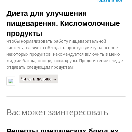
Показать все
Диета для улучшения
Диета для
Продукты при диете
нормализации
пищеварения. Кисломолочные
продукты
Чтобы нормализовать работу пищеварительной
системы, следует соблюдать простую диету на основе
некоторых продуктов. Рекомендуется включить в меню
жидкие блюда, овощи, соки, крупы. Предпочтение следует
отдавать следующим продуктам:
Читать дальше →
Вас может заинтересовать
Рецепты диетических блюд из