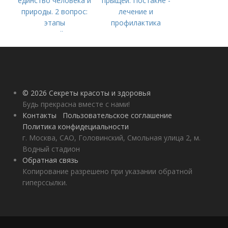
единство человека и
прыщей. Постакне -
природы. 2 вопрос:
лечение и
этапы
профилактика
взаимодействия
природного и
социального бытия
человека.
© 2026 Секреты красоты и здоровья
Будь прекрасна вместе с нами!
Контакты
Пользовательское соглашение
Политика конфидециальности
г. Москва, САО, Головинский, Смольная улица 2, м.
Водный стадион
Обратная связь
Копирование разрешено при указании обратной
гиперссылки.