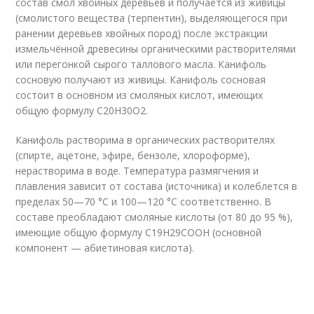
состав смол хвойных деревьев и получается из живицы
(смолистого вещества (терпентин), выделяющегося при
ранении деревьев хвойных пород) после экстракции
измельчённой древесины органическими растворителями
или перегонкой сырого таллового масла. Канифоль
сосновую получают из живицы. Канифоль сосновая
состоит в основном из смоляных кислот, имеющих
общую формулу С20Н30О2.
Канифоль растворима в органических растворителях
(спирте, ацетоне, эфире, бензоле, хлороформе),
нерастворима в воде. Температура размягчения и
плавления зависит от состава (источника) и колеблется в
пределах 50—70 °C и 100—120 °C соответственно. В
составе преобладают смоляные кислоты (от 80 до 95 %),
имеющие общую формулу C19H29COOH (основной
компонент — абиетиновая кислота).