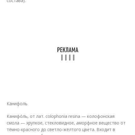
состава).
Канифоль
Канифо́ль, от лат. colophonia resina — колофонская
смола — хрупкое, стекловидное, аморфное вещество от
тёмно-красного до светло-жёлтого цвета. Входит в