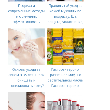
Псориаз и
Правильный уход за
современные методы
кожей мужчины по
его лечения.
возрасту. Ша.
Эффективность
Защита, увлажнение,
менее современных
питание
методов лечения
псориаза
Основы ухода за
Гастроэнтеролог
лицом в 35 лет +. Как
развенчал мифы о
очищать и
растительном масле.
тонизировать кожу?
Гастроэнтеролог
развеял мифы о
растительном масле