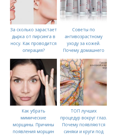
За сколько зарастает
Советы по
дырка от пирсинга в
антивозрастному
носу. Как проводится
уходу за кожей.
операция?
Почему домашнего
ухода недостаточно
Как убрать
ТОП лучших
мимические
процедур вокруг глаз.
морщины. Причины
Почему появляются
появления морщин
синяки и круги под
вокруг рта
глазами?