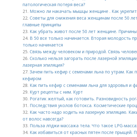
патологическая потеря веса?
21.
Можно ли накачать мышцы женщине . Как укрепить
22.
Советы для снижения веса женщинам после 50 лет
главные принципы
23.
Как убрать живот после 50 лет женщине. Причин
24.
В 50 все только начинается. Вторая молодость пр
только начинается
25.
Связь между человеком и природой. Связь челове
26.
Сколько нельзя загорать после лазерной эпиляци
лазерная эпиляция?
27.
Зачем пить кефир с семенами льна по утрам. Как 
кефиром
28.
Как пить кефир с семенами льна для здоровья и ф
29.
Курт рецепты с ним. Курт
30.
Рогатик желтый, как готовить. Разновидность ро
31.
Последствия уколов ботокса. Косметические про
32.
Как часто надо ходить на лазерную эпиляцию. Ка
от волос навсегда?
33.
Польза лпджи массажа тела. Что такое LPG-масса
34.
Как избавиться от красных пятен после прыщей.