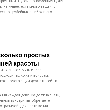
 приятным вкусом. Современная кухня
м не менее, есть много вещей, о
ество грубейших ошибок в его
сколько простых
ней красоты
 и 1» способ быть более
подходит их коже и волосам,
зках, помогающим держать себя в
ания каждая девушка должна знать,
ельной изнутри, вы обретаете
еотразимой. Для достижения