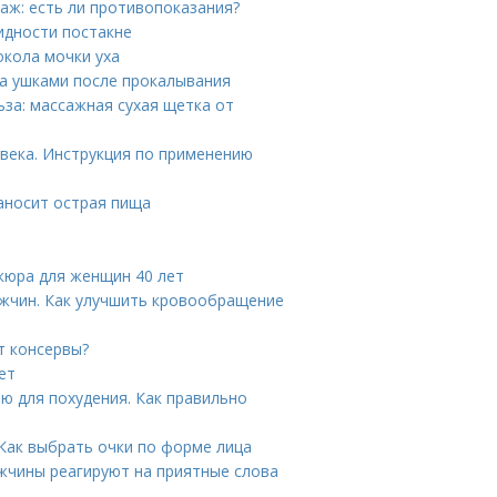
аж: есть ли противопоказания?
идности постакне
окола мочки уха
за ушками после прокалывания
за: массажная сухая щетка от
века. Инструкция по применению
наносит острая пища
кюра для женщин 40 лет
ужчин. Как улучшить кровообращение
т консервы?
ет
ю для похудения. Как правильно
Как выбрать очки по форме лица
жчины реагируют на приятные слова