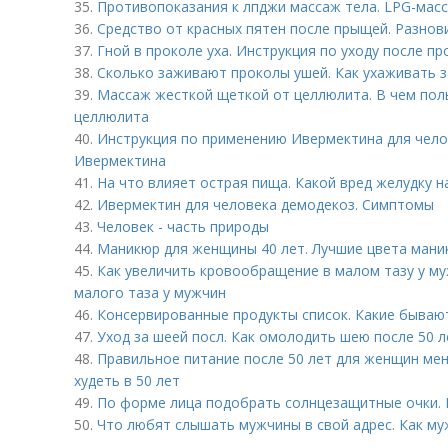
35.
Противопоказания к лпджи массаж тела. LPG-масс
36.
Средство от красных пятен после прыщей. Разнов
37.
Гной в проколе уха. Инструкция по уходу после пр
38.
Сколько заживают проколы ушей. Как ухаживать 
39.
Массаж жесткой щеткой от целлюлита. В чем поль
целлюлита
40.
Инструкция по применению Ивермектина для чело
Ивермектина
41.
На что влияет острая пища. Какой вред желудку 
42.
Ивермектин для человека демодекоз. Симптомы
43.
Человек - часть природы
44.
Маникюр для женщины 40 лет. Лучшие цвета мани
45.
Как увеличить кровообращение в малом тазу у м
малого таза у мужчин
46.
Консервированные продукты список. Какие бываю
47.
Уход за шеей посл. Как омолодить шею после 50 л
48.
Правильное питание после 50 лет для женщин мен
худеть в 50 лет
49.
По форме лица подобрать солнцезащитные очки. 
50.
Что любят слышать мужчины в свой адрес. Как му