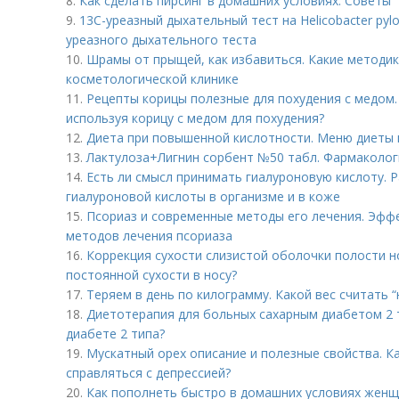
8.
Как сделать пирсинг в домашних условиях. Советы
9.
13С-уреазный дыхательный тест на Helicobacter pylo
уреазного дыхательного теста
10.
Шрамы от прыщей, как избавиться. Какие методи
косметологической клинике
11.
Рецепты корицы полезные для похудения с медом.
используя корицу с медом для похудения?
12.
Диета при повышенной кислотности. Меню диеты 
13.
Лактулоза+Лигнин сорбент №50 табл. Фармаколог
14.
Есть ли смысл принимать гиалуроновую кислоту. 
гиалуроновой кислоты в организме и в коже
15.
Псориаз и современные методы его лечения. Эфф
методов лечения псориаза
16.
Коррекция сухости слизистой оболочки полости н
постоянной сухости в носу?
17.
Теряем в день по килограмму. Какой вес считать 
18.
Диетотерапия для больных сахарным диабетом 2 т
диабете 2 типа?
19.
Мускатный орех описание и полезные свойства. К
справляться с депрессией?
20.
Как пополнеть быстро в домашних условиях женщ