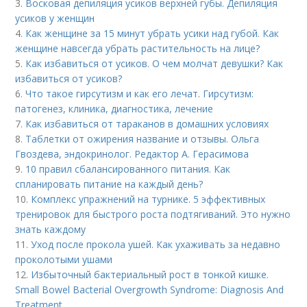
3.
Восковая депиляция усиков верхней губы. Депиляция
усиков у женщин
4.
Как женщине за 15 минут убрать усики над губой. Как
женщине навсегда убрать растительность на лице?
5.
Как избавиться от усиков. О чем молчат девушки? Как
избавиться от усиков?
6.
Что такое гирсутизм и как его лечат. Гирсутизм:
патогенез, клиника, диагностика, лечение
7.
Как избавиться от тараканов в домашних условиях
8.
Таблетки от ожирения название и отзывы. Ольга
Гвоздева, эндокринолог. Редактор А. Герасимова
9.
10 правил сбалансированного питания. Как
спланировать питание на каждый день?
10.
Комплекс упражнений на турнике. 5 эффективных
тренировок для быстрого роста подтягиваний. Это нужно
знать каждому
11.
Уход после прокола ушей. Как ухаживать за недавно
проколотыми ушами
12.
Избыточный бактериальный рост в тонкой кишке.
Small Bowel Bacterial Overgrowth Syndrome: Diagnosis And
Treatment