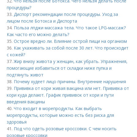
32.
Что нельзя после Ботокса. Чего нельзя делать после
процедуры?
33.
Диспорт рекомендации после процедуры. Уход за
лицом после Ботокса и Диспорта
34.
Польза лпджи массажа тела. Что такое LPG-массаж?
Как часто его можно делать?
35.
Острое вредно ли. Влияние острой пищи на организм
36.
Как ухаживать за собой после 30 лет. Что происходит
с кожей?
37.
Жир внизу живота у женщин, как убрать. Упражнения,
помогающие избавиться от складки ниже пупка и
подтянуть живот
38.
Почему худеет лицо причины. Внутренние нарушения
39.
Прививка от кори живая вакцина или нет. Прививка от
кори куда делают. График прививок от кори и пути
введения вакцины
40.
Что входит в морепродукты. Как выбрать
морепродукты, которые можно есть без риска для
здоровья
41.
Под что одеть розовые кроссовки. С чем носить
розовые кроссовки