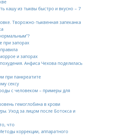
кве
ть кашу из тыквы быстро и вкусно – 7
ховке. Творожно-тыквенная запеканка
ка
“нормальным”?
е при запорах
 правила
еморрое и запорах
 похудения. Анфиса Чехова поделилась
ии при панкреатите
ому сексу
ироды с человеком – примеры для
ровень гемоглобина в крови
уры. Уход за лицом после Ботокса и
то, что
Методы коррекции, аппаратного