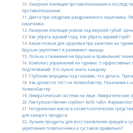
10.
Лазерная эпиляция противопоказания и последстви
противопоказания
11.
Диета при синдроме раздраженного кишечника. П
кишечника
12.
Лазерная эпиляция усиков над верхней губой. Цен
13.
Как убрать вдовий горд. Как убрать вдовий горб?
14.
Какая польза для здоровья при занятиях на турни
брусьях укрепляют и развивают мышцы:
15.
Польза отжимания на брусьях и правильная техни
16.
Комплекс упражнений на турнике. 5 эффективных 
подтягиваний. Это нужно знать каждому
17.
Глубокие морщины под глазами, что делать. При
18.
Как делается тест на Хеликобактер. Показания к 
Хеликобактер
19.
Лимфатическая система на лице. Лимфатические 
20.
Лактулоза+Лигнин сорбент №50 табл. Фармаколог
21.
Натуральные масла в косметологических средств
для каждого продукта
22.
Лучшие продукты для восстановления хрящей и су
укрепления позвоночника и суставов правильно?