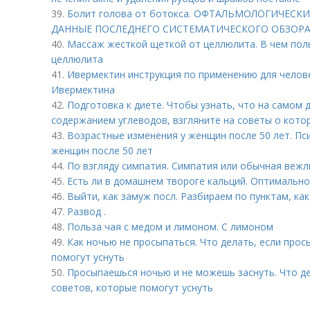
39.
Болит голова от ботокса. ОФТАЛЬМОЛОГИЧЕС
ДАННЫЕ ПОСЛЕДНЕГО СИСТЕМАТИЧЕСКОГО ОБЗОР
40.
Массаж жесткой щеткой от целлюлита. В чем поль
целлюлита
41.
Ивермектин инструкция по применению для челов
Ивермектина
42.
Подготовка к диете. Чтобы узнать, что на самом 
содержанием углеводов, взгляните на советы о кото
43.
Возрастные изменения у женщин после 50 лет. Пс
женщин после 50 лет
44.
По взгляду симпатия. Симпатия или обычная вежл
45.
Есть ли в домашнем твороге кальций. Оптимальн
46.
Выйти, как замуж посл. Разбираем по пунктам, ка
47.
Развод .
48.
Польза чая с медом и лимоном. С лимоном
49.
Как ночью не просыпаться. Что делать, если прос
помогут уснуть
50.
Просыпаешься ночью и не можешь заснуть. Что де
советов, которые помогут уснуть