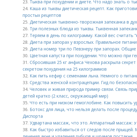
23.
Тыква при похудении и диете. Что надо знать о ты
24.
Каша из тыквы диетическая рецепт. Как приготови
простых рецептов
25.
Диетическая тыквенно-творожная запеканка в ду
26.
Три полезных блюда из тыквы. Тыквенная запекан
27.
Теряем в день по килограмму. Какой вес считать 
28.
Диета при запорах у взрослых. Правильное питани
29.
Диета номер три по Певзнеру при запорах. Общие
30.
Цветная капуста при похудении. Что можно при г
31.
Сбросившая 25 кг анфиса Чехова раскрыла секрет
секретом похудения на 25 килограммов
32.
Как пить кефир с семенами льна. Немного о питан
33.
Средства женской контрацепции. Гид по безопасн
34.
Человек и живая природа пример связи. Связь пр
детей кратко (2 класс, окружающий мир)
35.
Что есть при низком гемоглобине. Как повысить у
36.
Ботокс для лица, что нельзя делать после процед
Диспорта
37.
Удвартана массаж, что это. Аппаратный массаж: э
38.
Как быстро избавиться от следов после прыщей. 
лечения акне и удаления рубцов и шрамов постакне