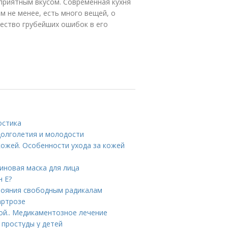
 приятным вкусом. Современная кухня
м не менее, есть много вещей, о
ество грубейших ошибок в его
остика
долголетия и молодости
кожей. Особенности ухода за кожей
иновая маска для лица
н Е?
стояния свободным радикалам
артрозе
ой.. Медикаментозное лечение
 простуды у детей