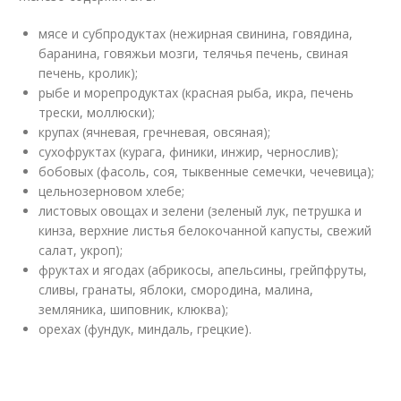
мясе и субпродуктах (нежирная свинина, говядина,
баранина, говяжьи мозги, телячья печень, свиная
печень, кролик);
рыбе и морепродуктах (красная рыба, икра, печень
трески, моллюски);
крупах (ячневая, гречневая, овсяная);
сухофруктах (курага, финики, инжир, чернослив);
бобовых (фасоль, соя, тыквенные семечки, чечевица);
цельнозерновом хлебе;
листовых овощах и зелени (зеленый лук, петрушка и
кинза, верхние листья белокочанной капусты, свежий
салат, укроп);
фруктах и ягодах (абрикосы, апельсины, грейпфруты,
сливы, гранаты, яблоки, смородина, малина,
земляника, шиповник, клюква);
орехах (фундук, миндаль, грецкие).