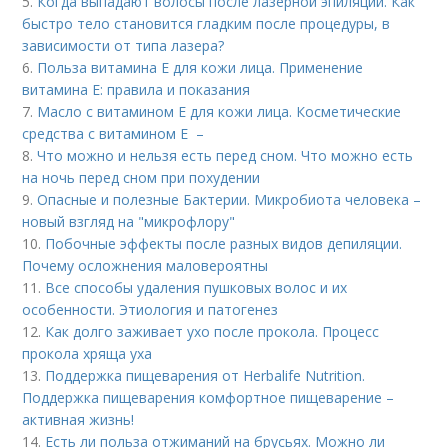
5.
Когда выпадают волосы после лазерной эпиляции. Как
быстро тело становится гладким после процедуры, в
зависимости от типа лазера?
6.
Польза витамина Е для кожи лица. Применение
витамина E: правила и показания
7.
Масло с витамином Е для кожи лица. Косметические
средства с витамином Е –
8.
Что можно и нельзя есть перед сном. Что можно есть
на ночь перед сном при похудении
9.
Опасные и полезные Бактерии. Микробиота человека –
новый взгляд на "микрофлору"
10.
Побочные эффекты после разных видов депиляции.
Почему осложнения маловероятны
11.
Все способы удаления пушковых волос и их
особенности. Этиология и патогенез
12.
Как долго заживает ухо после прокола. Процесс
прокола хряща уха
13.
Поддержка пищеварения от Herbalife Nutrition.
Поддержка пищеварения комфортное пищеварение –
активная жизнь!
14.
Есть ли польза отжиманий на брусьях. Можно ли