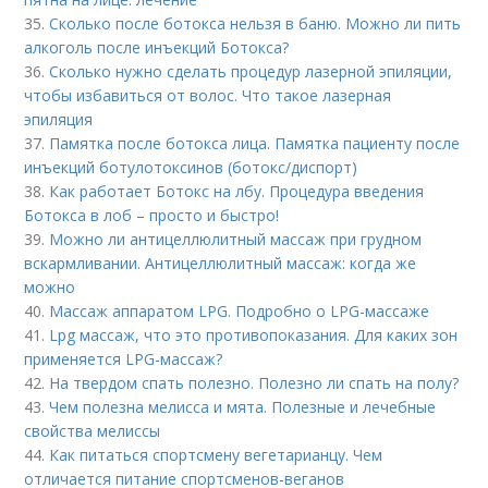
35.
Сколько после ботокса нельзя в баню. Можно ли пить
алкоголь после инъекций Ботокса?
36.
Сколько нужно сделать процедур лазерной эпиляции,
чтобы избавиться от волос. Что такое лазерная
эпиляция
37.
Памятка после ботокса лица. Памятка пациенту после
инъекций ботулотоксинов (ботокс/диспорт)
38.
Как работает Ботокс на лбу. Процедура введения
Ботокса в лоб – просто и быстро!
39.
Можно ли антицеллюлитный массаж при грудном
вскармливании. Антицеллюлитный массаж: когда же
можно
40.
Массаж аппаратом LPG. Подробно о LPG-массаже
41.
Lpg массаж, что это противопоказания. Для каких зон
применяется LPG-массаж?
42.
На твердом спать полезно. Полезно ли спать на полу?
43.
Чем полезна мелисса и мята. Полезные и лечебные
свойства мелиссы
44.
Как питаться спортсмену вегетарианцу. Чем
отличается питание спортсменов-веганов