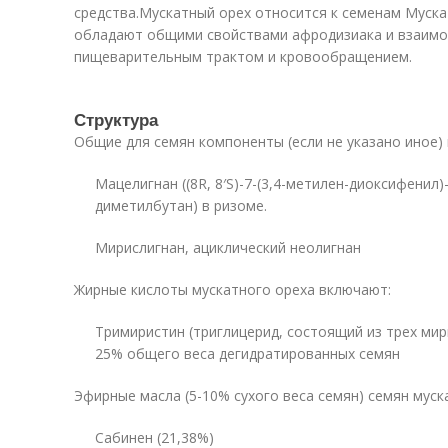
средства.Мускатный орех относится к семенам Муска
обладают общими свойствами афродизиака и взаимод
пищеварительным трактом и кровообращением.
Структура
Общие для семян компоненты (если не указано иное)
Мацелигнан ((8R, 8′S)-7-(3,4-метилен-диоксифенил)-
диметилбутан) в ризоме.
Мирислигнан, ациклический неолигнан
Жирные кислоты мускатного ореха включают:
Тримиристин (триглицерид, состоящий из трех мир
25% общего веса дегидратированных семян
Эфирные масла (5-10% сухого веса семян) семян муск
Сабинен (21,38%)