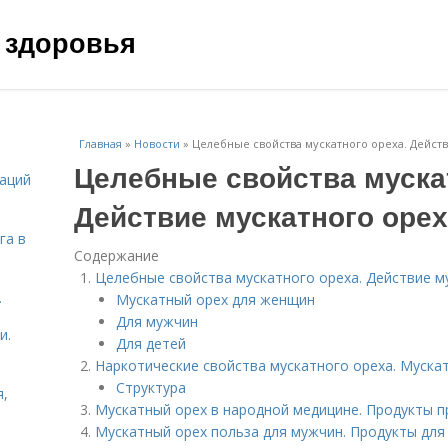
 здоровья
Главная
»
Новости
»
Целебные свойства мускатного ореха. Дейст
Целебные свойства муска
даций
Действие мускатного оре
га в
Содержание
Целебные свойства мускатного ореха. Действие м
.
Мускатный орех для женщин
Для мужчин
и.
Для детей
Наркотические свойства мускатного ореха. Муска
Структура
я,
Мускатный орех в народной медицине. Продукты 
Мускатный орех польза для мужчин. Продукты дл