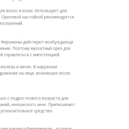
ля волос и кожи. Используют для
. Ореховой настойкой рекомендуется
воспалений.
и. Феромоны действуют возбуждающе
чение. Поэтому мускатный орех для
й справляться с импотенцией.
железы и яичек. В наружном
дражение на лице, возникшее после
ько с подросткового возраста для
аний, юношеского акне. Приписывают
 успокоительное средство.
ящим мамам и беременным – в орехе