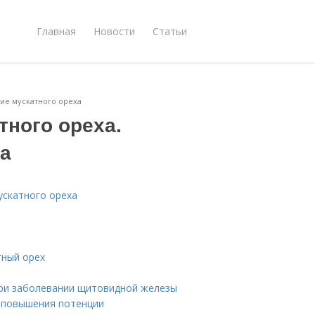
Главная
Новости
Статьи
вие мускатного ореха
тного ореха.
ха
ускатного ореха
тный орех
при заболевании щитовидной железы
я повышения потенции