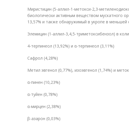
Миристицин (5-аллил-1-метокси-2,3-метиленодио
биологически активным веществом мускатного ор
13,57% и также обнаружимый в укропе в меньшей 
Элемицин (1-аллил-3,4,5-триметоксибензол) в кол
4-терпинеол (13,92%) и α-терпинеол (3,11%)
Сафрол (4,28%)
Метил эвгенол (0,77%), изоэвгенол (1,74%) и меток
α-пинен (10,23%)
α-туйен (0,78%)
α-мирцен (2,38%)
β-азарон (0,03%)