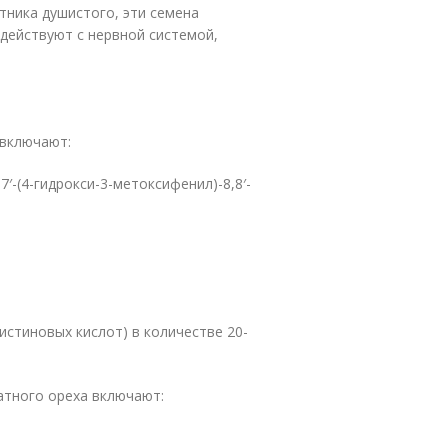
тника душистого, эти семена
ействуют с нервной системой,
 включают:
7′-(4-гидрокси-3-метоксифенил)-8,8′-
истиновых кислот) в количестве 20-
атного ореха включают: