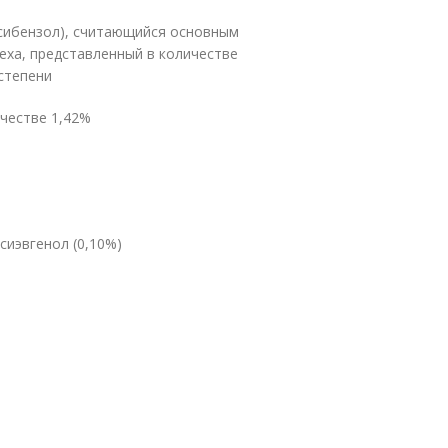
ксибензол), считающийся основным
еха, представленный в количестве
степени
ичестве 1,42%
сиэвгенол (0,10%)