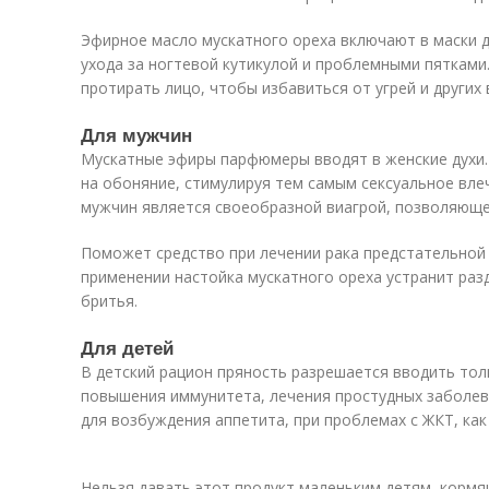
Эфирное масло мускатного ореха включают в маски д
ухода за ногтевой кутикулой и проблемными пятками
протирать лицо, чтобы избавиться от угрей и других 
Для мужчин
Мускатные эфиры парфюмеры вводят в женские дух
на обоняние, стимулируя тем самым сексуальное вле
мужчин является своеобразной виагрой, позволяюще
Поможет средство при лечении рака предстательной 
применении настойка мускатного ореха устранит раз
бритья.
Для детей
В детский рацион пряность разрешается вводить тол
повышения иммунитета, лечения простудных заболев
для возбуждения аппетита, при проблемах с ЖКТ, как
Нельзя давать этот продукт маленьким детям, корм