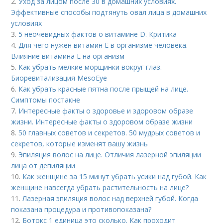
2.
Уход за лицом после 30 в домашних условиях.
Эффективные способы подтянуть овал лица в домашних
условиях
3.
5 неочевидных фактов о витамине D. Критика
4.
Для чего нужен витамин Е в организме человека.
Влияние витамина E на организм
5.
Как убрать мелкие морщинки вокруг глаз.
Биоревитализация MesoEye
6.
Как убрать красные пятна после прыщей на лице.
Симптомы постакне
7.
Интересные факты о здоровье и здоровом образе
жизни. Интересные факты о здоровом образе жизни
8.
50 главных советов и секретов. 50 мудрых советов и
секретов, которые изменят вашу жизнь
9.
Эпиляция волос на лице. Отличия лазерной эпиляции
лица от депиляции
10.
Как женщине за 15 минут убрать усики над губой. Как
женщине навсегда убрать растительность на лице?
11.
Лазерная эпиляция волос над верхней губой. Когда
показана процедура и противопоказана?
12.
Ботокс 1 единица это сколько. Как проходит