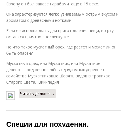
Европу он был завезен арабами еще в 15 веке.
Она характеризуется легко узнаваемым острым вкусом и
ароматом с древесными нотками.
Если ее использовать для приготовления пищи, во рту
остается приятное послевкусие.
Но что такое мускатный орех, где растет и может ли он
быть опасен?
Муска́тный оре́х, или Муска́тник, или Мускатное
де́рево — род вечнозелёных двудомных деревьев
семейства Мускатниковые. Девять видов в тропиках
Старого Света. Википедия
Читать дальше →
Специи для похудения.