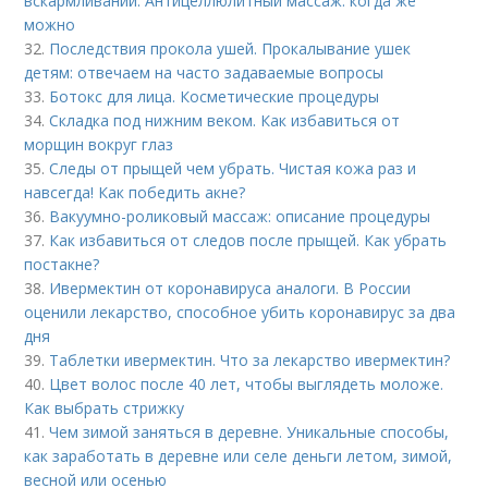
вскармливании. Антицеллюлитный массаж: когда же
можно
32.
Последствия прокола ушей. Прокалывание ушек
детям: отвечаем на часто задаваемые вопросы
33.
Ботокс для лица. Косметические процедуры
34.
Складка под нижним веком. Как избавиться от
морщин вокруг глаз
35.
Следы от прыщей чем убрать. Чистая кожа раз и
навсегда! Как победить акне?
36.
Вакуумно-роликовый массаж: описание процедуры
37.
Как избавиться от следов после прыщей. Как убрать
постакне?
38.
Ивермектин от коронавируса аналоги. В России
оценили лекарство, способное убить коронавирус за два
дня
39.
Таблетки ивермектин. Что за лекарство ивермектин?
40.
Цвет волос после 40 лет, чтобы выглядеть моложе.
Как выбрать стрижку
41.
Чем зимой заняться в деревне. Уникальные способы,
как заработать в деревне или селе деньги летом, зимой,
весной или осенью