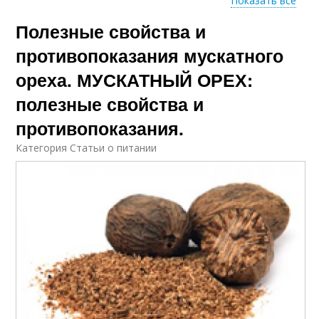
Показать все
Полезные свойства и
мускатный орех
Орех для организма
противопоказания мускатного
ореха. МУСКАТНЫЙ ОРЕХ:
полезные свойства и
Орех для сосудов
противопоказания.
Категория Статьи о питании