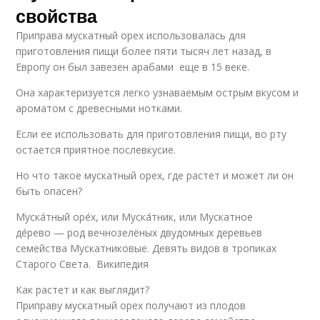
свойства
Приправа мускатный орех использовалась для
приготовления пищи более пяти тысяч лет назад, в
Европу он был завезен арабами еще в 15 веке.
Она характеризуется легко узнаваемым острым вкусом и
ароматом с древесными нотками.
Если ее использовать для приготовления пищи, во рту
остается приятное послевкусие.
Но что такое мускатный орех, где растет и может ли он
быть опасен?
Муска́тный оре́х, или Муска́тник, или Мускатное
де́рево — род вечнозелёных двудомных деревьев
семейства Мускатниковые. Девять видов в тропиках
Старого Света. Википедия
Как растет и как выглядит?
Приправу мускатный орех получают из плодов