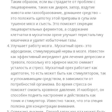
Таким образом, если вы страдаете от проблем с
пищеварением, таких как диарея, запор, вздутие
живота или газообразование, домашнее средство –
это положить щепотку этой приправы в супы или
тушеное мясо и съесть. Это поможет секреции
пищеварительных ферментов, а содержание
клетчатки в мускатном орехе улучшит перистальтику
кишечника и удалит избыточные газы.
Улучшает работу мозга . Мускатный орех– это
афродизиак, стимулирующий нервы в мозге. Известен
как эффективный ингредиент для лечения депрессии и
тревоги, поскольку его эфирное масло снимает
усталость и стресс. Мускатный орех работает как
адаптоген, то есть может быть как стимулятором, так
и успокаивающим средством, в зависимости от
потребностей организма. Во время стресса он
поможет снизить кровяное давление. И наоборот, он
способен поднять настроение и действовать как
тоник и стимулятор. Известно также, что эта специя
полезна для концентрации внимания.
Освежает дыхание . Плохой запах изо рта может быть