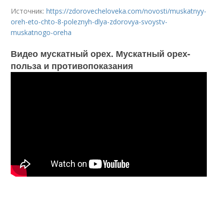
Источник:
https://zdorovecheloveka.com/novosti/muskatnyy-
oreh-eto-chto-8-poleznyh-dlya-zdorovya-svoystv-
muskatnogo-oreha
Видео мускатный орех. Мускатный орех-
польза и противопоказания