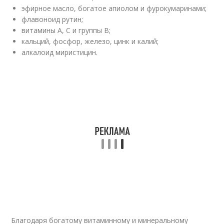
эфирное масло, богатое апиолом и фурокумаринами;
флавоноид рутин;
витамины А, С и группы В;
кальций, фосфор, железо, цинк и калий;
алкалоид миристицин.
Благодаря богатому витаминному и минеральному