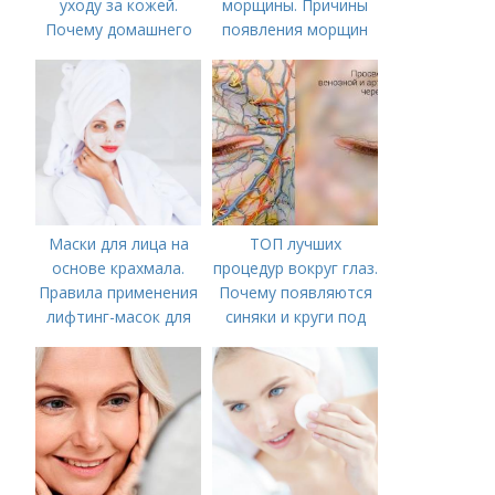
уходу за кожей.
морщины. Причины
Почему домашнего
появления морщин
ухода недостаточно
вокруг рта
Маски для лица на
ТОП лучших
основе крахмала.
процедур вокруг глаз.
Правила применения
Почему появляются
лифтинг-масок для
синяки и круги под
лица из крахмала
глазами?