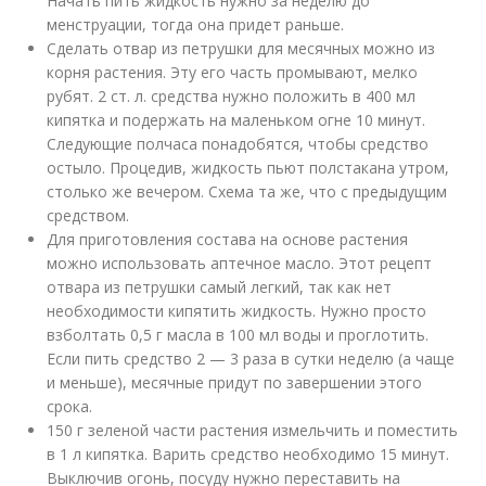
Начать пить жидкость нужно за неделю до
менструации, тогда она придет раньше.
Сделать отвар из петрушки для месячных можно из
корня растения. Эту его часть промывают, мелко
рубят. 2 ст. л. средства нужно положить в 400 мл
кипятка и подержать на маленьком огне 10 минут.
Следующие полчаса понадобятся, чтобы средство
остыло. Процедив, жидкость пьют полстакана утром,
столько же вечером. Схема та же, что с предыдущим
средством.
Для приготовления состава на основе растения
можно использовать аптечное масло. Этот рецепт
отвара из петрушки самый легкий, так как нет
необходимости кипятить жидкость. Нужно просто
взболтать 0,5 г масла в 100 мл воды и проглотить.
Если пить средство 2 — 3 раза в сутки неделю (а чаще
и меньше), месячные придут по завершении этого
срока.
150 г зеленой части растения измельчить и поместить
в 1 л кипятка. Варить средство необходимо 15 минут.
Выключив огонь, посуду нужно переставить на