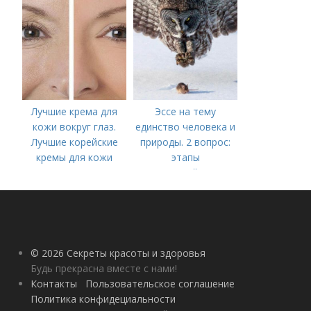
Лучшие крема для
Эссе на тему
кожи вокруг глаз.
единство человека и
Лучшие корейские
природы. 2 вопрос:
кремы для кожи
этапы
вокруг глаз в 2022
взаимодействия
году
природного и
социального бытия
человека.
© 2026 Секреты красоты и здоровья
Будь прекрасна вместе с нами!
Контакты
Пользовательское соглашение
Политика конфидециальности