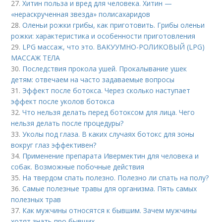
27.
Хитин польза и вред для человека. Хитин —
«нераскрученная звезда» полисахаридов
28.
Оленьи рожки грибы, как приготовить. Грибы оленьи
рожки: характеристика и особенности приготовления
29.
LPG массаж, что это. ВАКУУМНО-РОЛИКОВЫЙ (LPG)
МАССАЖ ТЕЛА
30.
Последствия прокола ушей. Прокалывание ушек
детям: отвечаем на часто задаваемые вопросы
31.
Эффект после ботокса. Через сколько наступает
эффект после уколов ботокса
32.
Что нельзя делать перед ботоксом для лица. Чего
нельзя делать после процедуры?
33.
Уколы под глаза. В каких случаях ботокс для зоны
вокруг глаз эффективен?
34.
Применение препарата Ивермектин для человека и
собак. Возможные побочные действия
35.
На твердом спать полезно. Полезно ли спать на полу?
36.
Самые полезные травы для организма. Пять самых
полезных трав
37.
Как мужчины относятся к бывшим. Зачем мужчины
хотят знать про бывших