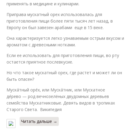
применять в медицине и кулинарии.
Приправа мускатный орех использовалась для
приготовления пищи более пяти тысяч лет назад, в
Европу он был завезен арабами еще в 15 веке.
Она характеризуется легко узнаваемым острым вкусом и
ароматом с древесными нотками.
Если ее использовать для приготовления пищи, во рту
остается приятное послевкусие.
Но что такое мускатный орех, где растет и может ли он
быть опасен?
Муска́тный оре́х, или Муска́тник, или Мускатное
де́рево — род вечнозелёных двудомных деревьев
семейства Мускатниковые. Девять видов в тропиках
Старого Света. Википедия
Читать дальше →