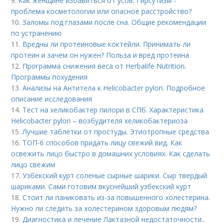
9.
Как женщине избавиться от усов. Гирсутизм -
проблема косметологии или опасное расстройство?
10.
Заломы под глазами после сна. Общие рекомендации
по устранению
11.
Вредны ли протеиновые коктейли. Принимать ли
протеин и зачем он нужен? Польза и вред протеина
12.
Программа снижения веса от Herbalife Nutrition.
Программы похудения
13.
Анализы на Антитела к Helicobacter pylori. Подробное
описание исследования
14.
Тест на хеликобактер пилори в СПб. Характеристика
Helicobacter pylori – возбудителя хеликобактериоза
15.
Лучшие таблетки от простуды. Этиотропные средства
16.
ТОП-6 способов придать лицу свежий вид. Как
освежить лицо быстро в домашних условиях. Как сделать
лицо свежим
17.
Узбекский курт соленые сырные шарики. Сыр твердый
шариками. Сами готовим вкуснейший узбекский курт
18.
Стоит ли паниковать из-за повышенного холестерина.
Нужно ли следить за холестерином здоровым людям?
19.
Диагностика и лечение Лактазной недостаточности..