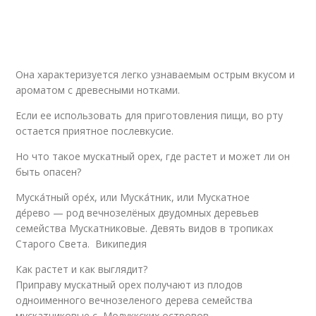
Она характеризуется легко узнаваемым острым вкусом и
ароматом с древесными нотками.
Если ее использовать для приготовления пищи, во рту
остается приятное послевкусие.
Но что такое мускатный орех, где растет и может ли он
быть опасен?
Муска́тный оре́х, или Муска́тник, или Мускатное
де́рево — род вечнозелёных двудомных деревьев
семейства Мускатниковые. Девять видов в тропиках
Старого Света. Википедия
Как растет и как выглядит?
Приправу мускатный орех получают из плодов
одноименного вечнозеленого дерева семейства
мускатниковые с Молуккских островов.