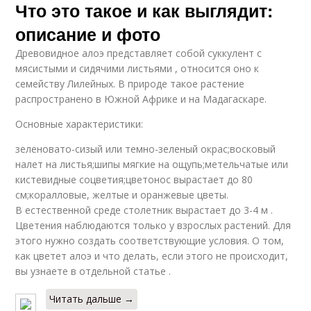
Что это такое и как выглядит:
описание и фото
Древовидное алоэ представляет собой суккулент с
мясистыми и сидячими листьями , относится оно к
семейству Лилейных. В природе такое растение
распространено в Южной Африке и на Мадагаскаре.
Основные характеристики:
зеленовато-сизый или темно-зеленый окрас;восковый
налет на листья;шипы мягкие на ощупь;метельчатые или
кистевидные соцветия;цветонос вырастает до 80
см;коралловые, желтые и оранжевые цветы.
В естественной среде столетник вырастает до 3-4 м .
Цветения наблюдаются только у взрослых растений. Для
этого нужно создать соответствующие условия. О том,
как цветет алоэ и что делать, если этого не происходит,
вы узнаете в отдельной статье .
Читать дальше →