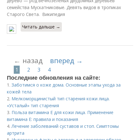
де́рево — род вечнозелёных двудомных деревьев
семейства Мускатниковые. Девять видов в тропиках
Старого Света. Википедия
Читать дальше →
← назад
вперед →
1
2
3
4
Последние обновления на сайте:
1.
Заботимся о коже дома. Основные этапы ухода за
кожей тела
2.
Мелкоморщинистый тип старения кожи лица.
«Усталый» тип старения
3.
Польза витамина Е для кожи лица. Применение
витамина E: правила и показания
4.
Лечение заболеваний суставов и стоп. Симптомы
артрита
5.
Интересные факты о здоровье и здоровом образе