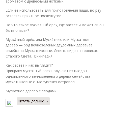
ароматом с древесными нотками.
Если ее использовать для приготовления пищи, во рту
остается приятное послевкусие.
Но что такое мускатный орех, где растет и может ли он
быть опасен?
Муска́тный оре́х, или Муска́тник, или Мускатное
де́рево — род вечнозелёных двудомных деревьев
семейства Мускатниковые. Девять видов в тропиках
Старого Света. Википедия
Как растет и как выглядит?
Приправу мускатный орех получают из плодов
одноименного вечнозеленого дерева семейства
мускатниковые с Молуккских островов.
Мускатное дерево с плодами
Читать дальше →