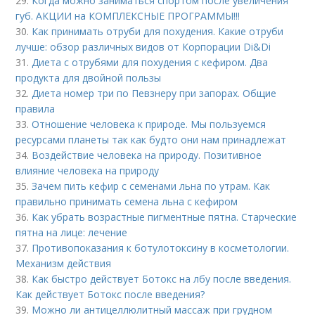
29.
Когда можно заниматься спортом после увеличения
губ. АКЦИИ на КОМПЛЕКСНЫЕ ПРОГРАММЫ!!!
30.
Как принимать отруби для похудения. Какие отруби
лучше: обзор различных видов от Корпорации Di&Di
31.
Диета с отрубями для похудения с кефиром. Два
продукта для двойной пользы
32.
Диета номер три по Певзнеру при запорах. Общие
правила
33.
Отношение человека к природе. Мы пользуемся
ресурсами планеты так как будто они нам принадлежат
34.
Воздействие человека на природу. Позитивное
влияние человека на природу
35.
Зачем пить кефир с семенами льна по утрам. Как
правильно принимать семена льна с кефиром
36.
Как убрать возрастные пигментные пятна. Старческие
пятна на лице: лечение
37.
Противопоказания к ботулотоксину в косметологии.
Механизм действия
38.
Как быстро действует Ботокс на лбу после введения.
Как действует Ботокс после введения?
39.
Можно ли антицеллюлитный массаж при грудном