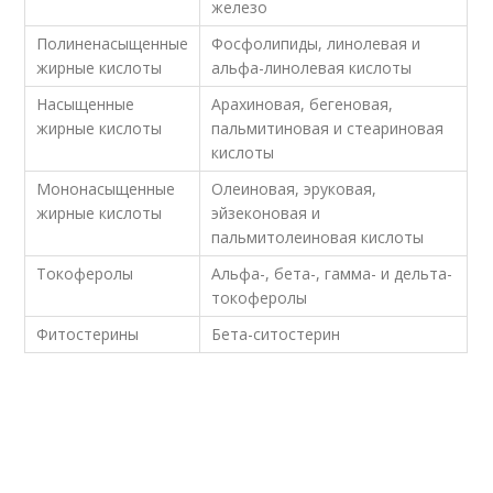
железо
Полиненасыщенные
Фосфолипиды, линолевая и
жирные кислоты
альфа-линолевая кислоты
Насыщенные
Арахиновая, бегеновая,
жирные кислоты
пальмитиновая и стеариновая
кислоты
Мононасыщенные
Олеиновая, эруковая,
жирные кислоты
эйзеконовая и
пальмитолеиновая кислоты
Токоферолы
Альфа-, бета-, гамма- и дельта-
токоферолы
Фитостерины
Бета-ситостерин