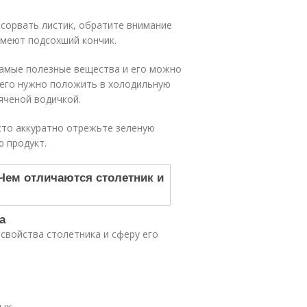
 сорвать листик, обратите внимание
имеют подсохший кончик.
 самые полезные вещества и его можно
, его нужно положить в холодильную
яченой водичкой.
осто аккуратно отрежьте зеленую
 продукт.
а
свойства столетника и сферу его
ых;