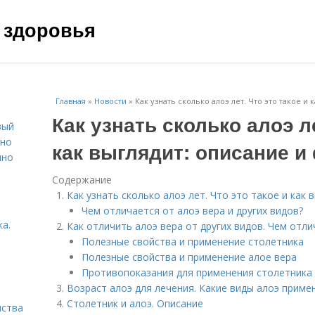
 здоровья
Главная
»
Новости
»
Как узнать сколько алоэ лет. Что это такое и
Как узнать сколько алоэ ле
вый
ьно
как выглядит: описание и
пно
Содержание
Как узнать сколько алоэ лет. Что это такое и как 
Чем отличается от алоэ вера и других видов?
а.
Как отличить алоэ вера от других видов. Чем отл
Полезные свойства и применение столетника
Полезные свойства и применение алое вера
Противопоказания для применения столетника 
Возраст алоэ для лечения. Какие виды алоэ приме
Столетник и алоэ. Описание
нства