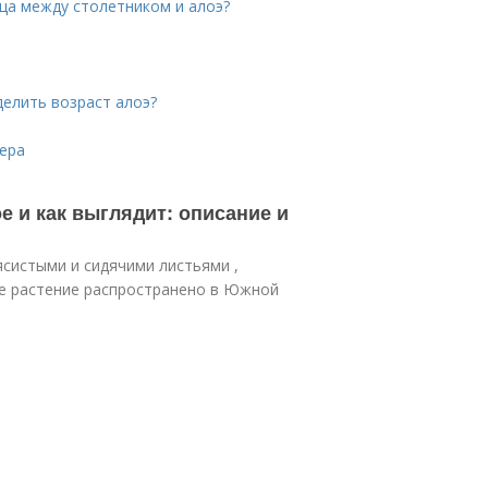
ица между столетником и алоэ?
делить возраст алоэ?
ера
ое и как выглядит: описание и
ясистыми и сидячими листьями ,
ое растение распространено в Южной