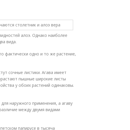
видностей алоэ. Однако наиболее
ва вида.
это фактически одно и то же растение,
стут сочные листики. Агава имеет
израстают пышные широкие листы
войства у обоих растений одинаковы.
для наружного применения, а агаву
 различие между двумя видами
петском папирусе в тысяча