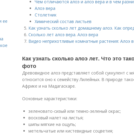
Чем отличаются алоэ и алоэ вера и в чем разн
Алоэ вера
Столетник
и ее
Химический состав листьев
Как узнать сколько лет домашнему алоэ. Как опре
Сколько лет алоэ вера. Алоэ вера
на
Видео неприхотливые комнатные растения: Алоэ в
акое
Как узнать сколько алоэ лет. Что это так
фото
Древовидное алоэ представляет собой суккулент с м
относится оно к семейству Лилейных. В природе так
Африке и на Мадагаскаре.
Основные характеристики:
зеленовато-сизый или темно-зеленый окрас;
восковый налет на листья;
шипы мягкие на ощупь;
метельчатые или кистевидные соцветия;