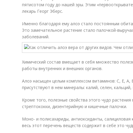
пятисотом году до нашей эры. Этим «первооткрывате
лекарь Георг Эберс.
Именно благодаря ему алоэ стало постоянным обита
Это замечательное растение стало палочкой-выруча
заболеваний.
Химический состав вмещает в себя множество полез
работы внутренних и внешних органов.
Алоэ насыщен целым комплексом витаминов: С, Е, А, В
присутствуют в нем минералы: калий, селен, кальций, 
Кроме того, полезные свойства этого чудо растения
стрептококки, дизентерийную и кишечные палочки.
Моно- и полисахариды, антиоксиданты, салициловая
весь этот перечень веществ содержит в себе это чуд