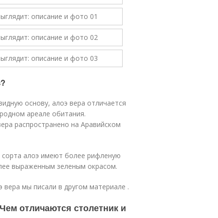
в?
овидную основу, алоэ вера отличается
иродном ареале обитания.
вера распространено на Аравийском
е сорта алоэ имеют более рифленую
олее выраженным зеленым окрасом.
 вера мы писали в другом материале .
. Чем отличаются столетник и