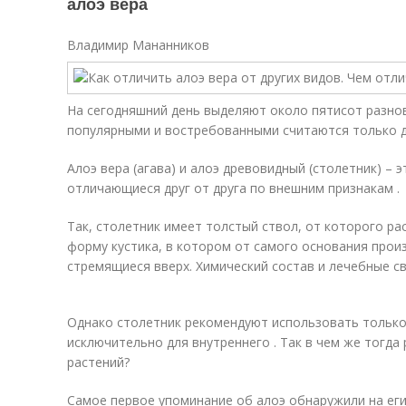
алоэ вера
Владимир Мананников
На сегодняшний день выделяют около пятисот разно
популярными и востребованными считаются только д
Алоэ вера (агава) и алоэ древовидный (столетник) – 
отличающиеся друг от друга по внешним признакам .
Так, столетник имеет толстый ствол, от которого ра
форму кустика, в котором от самого основания про
стремящиеся вверх. Химический состав и лечебные с
Однако столетник рекомендуют использовать только 
исключительно для внутреннего . Так в чем же тогда
растений?
Самое первое упоминание об алоэ обнаружили на еги