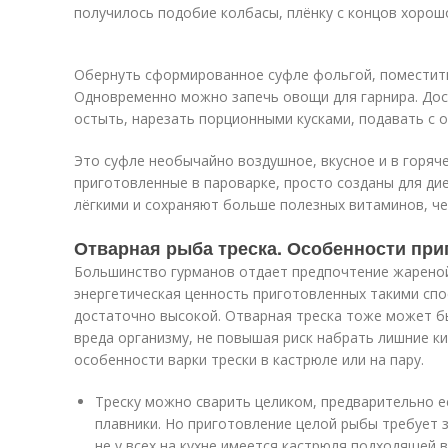
получилось подобие колбасы, плёнку с концов хорош
Обернуть сформированное суфле фольгой, поместить 
Одновременно можно запечь овощи для гарнира. Дост
остыть, нарезать порционными кусками, подавать с 
Это суфле необычайно воздушное, вкусное и в горяче
приготовленные в пароварке, просто созданы для ди
лёгкими и сохраняют больше полезных витаминов, че
Отварная рыба треска. Особенности при
Большинство гурманов отдает предпочтение жареной
энергетическая ценность приготовленных такими сп
достаточно высокой. Отварная треска тоже может бы
вреда организму, не повышая риск набрать лишние к
особенности варки трески в кастрюле или на пару.
Треску можно сварить целиком, предварительно е
плавники. Но приготовление целой рыбы требует 
не у всех на кухне имеется кастрюля подходящей 