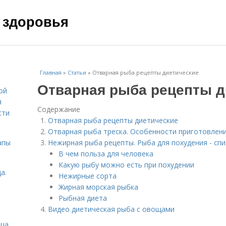
 здоровья
Главная
»
Статьи
»
Отварная рыба рецепты диетические
Отварная рыба рецепты д
ой
я
Содержание
сти
Отварная рыба рецепты диетические
Отварная рыба треска. Особенности приготовлен
апы
Нежирная рыба рецепты. Рыба для похудения - сп
В чем польза для человека
Какую рыбу можно есть при похудении
а.
Нежирные сорта­
Жирная морская рыбка
Рыбная диета
Видео диетическая рыба с овощами
ица