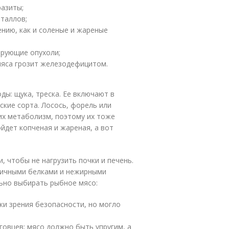
разиты;
еталлов;
ению, как и соленые и жареные
ирующие опухоли;
мяса грозит железодефицитом.
ы: щука, треска. Ее включают в
ские сорта. Лосось, форель или
х метаболизм, поэтому их тоже
йдет копченая и жареная, а вот
и, чтобы не нагрузить почки и печень.
яичными белками и нежирными
ьно выбирать рыбное мясо:
ки зрения безопасности, но могло
говцев; мясо должно быть упругим, а