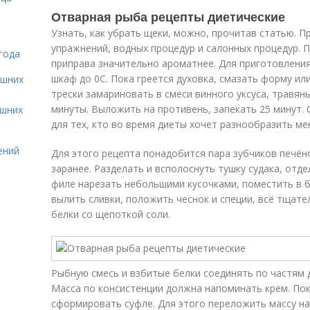
Отварная рыба рецепты диетические
Узнать, как убрать щеки, можно, прочитав статью. П
упражнений, водных процедур и салонных процедур.
года
приправа значительно ароматнее. Для приготовлени
шкаф до 0C. Пока греется духовка, смазать форму и
ашних
трески замариновать в смеси винного уксуса, травян
минуты. Выложить на противень, запекать 25 минут.
ашних
для тех, кто во время диеты хочет разнообразить м
ений
Для этого рецепта понадобится пара зубчиков печён
заранее. Разделать и всполоснуть тушку судака, отд
филе нарезать небольшими кусочками, поместить в бл
вылить сливки, положить чеснок и специи, всё тщат
белки со щепоткой соли.
Рыбную смесь и взбитые белки соединять по частям 
Масса по консистенции должна напоминать крем. Пок
сформировать суфле. Для этого переложить массу на