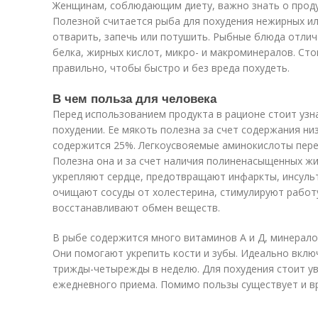
Женщинам, соблюдающим диету, важно знать о проду
Полезной считается рыба для похудения нежирных ил
отварить, запечь или потушить. Рыбные блюда отл
белка, жирных кислот, микро- и макроминералов. Сто
правильно, чтобы быстро и без вреда похудеть.
В чем польза для человека
Перед использованием продукта в рационе стоит узн
похудении. Ее мякоть полезна за счет содержания ни
содержится 25%. Легкоусвояемые аминокислоты перев
Полезна она и за счет наличия полиненасыщенных жи
укрепляют сердце, предотвращают инфаркты, инсуль
очищают сосуды от холестерина, стимулируют работу
восстанавливают обмен веществ.
В рыбе содержится много витаминов А и Д, минералов
Они помогают укрепить кости и зубы. Идеально вкл
трижды-четырежды в неделю. Для похудения стоит ув
ежедневного приема. Помимо пользы существует и в