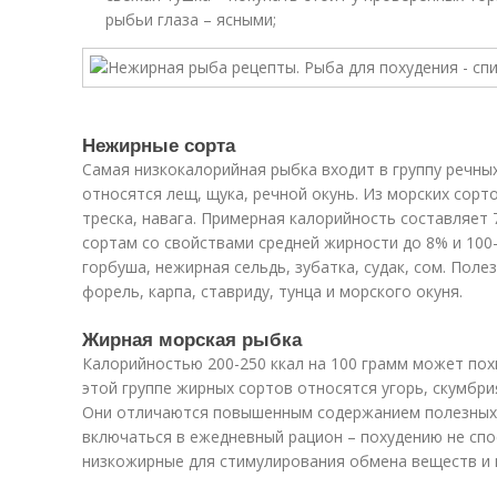
рыбьи глаза – ясными;
Нежирные сорта­
Самая низкокалорийная рыбка входит в группу речных
относятся лещ, щука, речной окунь. Из морских сорто
треска, навага. Примерная калорийность составляет 7
сортам со свойствами средней жирности до 8% и 100
горбуша, нежирная сельдь, зубатка, судак, сом. Поле
форель, карпа, ставриду, тунца и морского окуня.
Жирная морская рыбка
Калорийностью 200-250 ккал на 100 грамм может пох
этой группе жирных сортов относятся угорь, скумбрия
Они отличаются повышенным содержанием полезных 
включаться в ежедневный рацион – похудению не спо
низкожирные для стимулирования обмена веществ и 