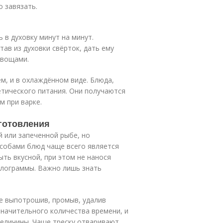
о завязать.
в духовку минут на минут.
ав из духовки свёрток, дать ему
овощами.
м, и в охлаждённом виде. Блюда,
етического питания. Они получаются
м при варке.
готовления
 или запеченной рыбе, но
особами блюд чаще всего является
ть вкусной, при этом не нанося
илограммы. Важно лишь знать
е выпотрошив, промыв, удалив
значительного количества времени, и
величины. Чаще треску отваривают