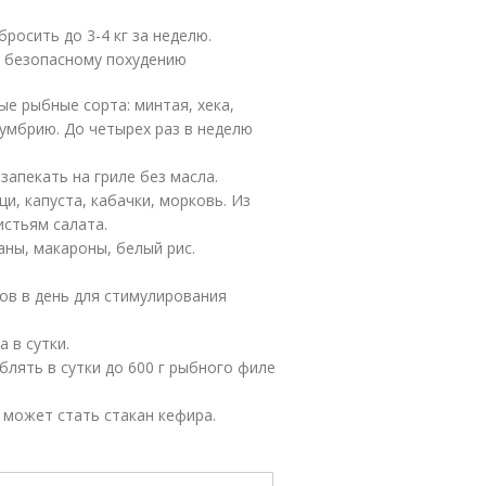
осить до 3-4 кг за неделю.
 безопасному похудению
е рыбные сорта: минтая, хека,
кумбрию. До четырех раз в неделю
запекать на гриле без масла.
, капуста, кабачки, морковь. Из
истьям салата.
ны, макароны, белый рис.
ов в день для стимулирования
 в сутки.
лять в сутки до 600 г рыбного филе
м может стать стакан кефира.