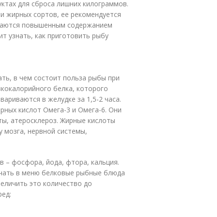
ктах для сброса лишних килограммов.
и жирных сортов, ее рекомендуется
ичаются повышенным содержанием
ит узнать, как приготовить рыбу
ать, в чем состоит польза рыбы при
зкокалорийного белка, которого
ариваются в желудке за 1,5-2 часа.
рных кислот Омега-3 и Омега-6. Они
ты, атеросклероз. Жирные кислоты
 мозга, нервной системы,
 – фосфора, йода, фтора, кальция.
ючать в меню белковые рыбные блюда
еличить это количество до
ред: