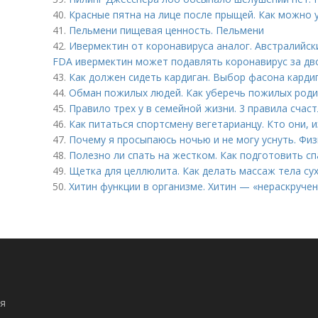
40.
Красные пятна на лице после прыщей. Как можно 
41.
Пельмени пищевая ценность. Пельмени
42.
Ивермектин от коронавируса аналог. Австралийск
FDA ивермектин может подавлять коронавирус за дв
43.
Как должен сидеть кардиган. Выбор фасона карди
44.
Обман пожилых людей. Как уберечь пожилых род
45.
Правило трех у в семейной жизни. 3 правила счас
46.
Как питаться спортсмену вегетарианцу. Кто они,
47.
Почему я просыпаюсь ночью и не могу уснуть. Фи
48.
Полезно ли спать на жестком. Как подготовить с
49.
Щетка для целлюлита. Как делать массаж тела с
50.
Хитин функции в организме. Хитин — «нераскруче
я