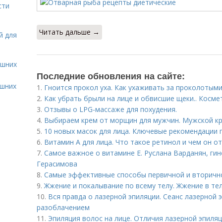
сти
Читать дальше →
й для
ашних
Последние обновления на сайте:
ашних
1.
Гноится прокол уха. Как ухаживать за проколотым
2.
Как убрать брыли на лице и обвисшие щеки.. Косм
3.
Отзывы о LPG-массаже для похудения.
4.
Выбираем крем от морщин для мужчин. Мужской кр
5.
10 новых масок для лица. Ключевые рекомендации 
6.
Витамин A для лица. Что такое ретинол и чем он о
7.
Самое важное о витамине Е. Руслана Варданян, гин
Герасимова
8.
Самые эффективные способы первичной и вторичн
9.
Жжение и покалывание по всему телу. Жжение в тел
10.
Вся правда о лазерной эпиляции. Сеанс лазерной
разоблачением
11.
Эпиляция волос на лице. Отличия лазерной эпиляц