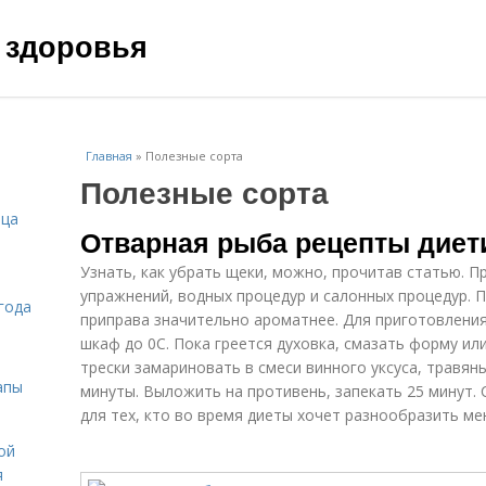
 здоровья
Главная
»
Полезные сорта
Полезные сорта
ица
Отварная рыба рецепты диет
Узнать, как убрать щеки, можно, прочитав статью. П
упражнений, водных процедур и салонных процедур.
года
приправа значительно ароматнее. Для приготовлени
шкаф до 0C. Пока греется духовка, смазать форму и
трески замариновать в смеси винного уксуса, травян
апы
минуты. Выложить на противень, запекать 25 минут.
для тех, кто во время диеты хочет разнообразить м
ой
я