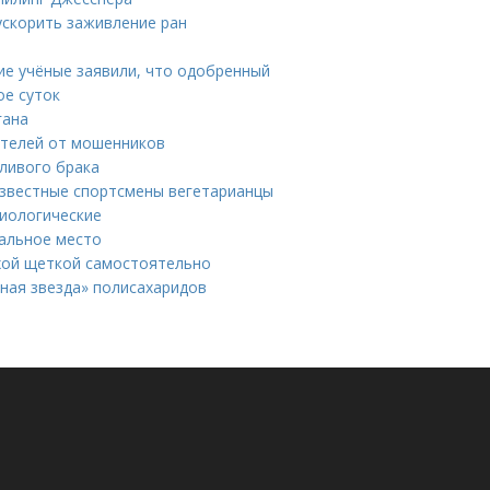
ускорить заживление ран
ие учёные заявили, что одобренный
ое суток
гана
ителей от мошенников
тливого брака
 известные спортсмены вегетарианцы
зиологические
пальное место
ухой щеткой самостоятельно
нная звезда» полисахаридов