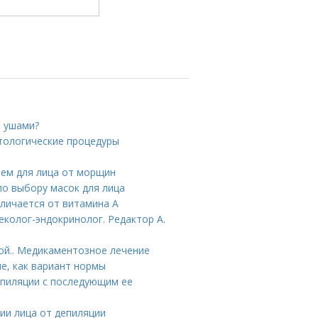
и ушами?
етологические процедуры
ем для лица от морщин
по выбору масок для лица
тличается от витамина А
еколог-эндокринолог. Редактор А.
ой.. Медикаментозное лечение
е, как вариант нормы
 эпиляции с последующим ее
ии лица от депиляции