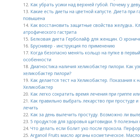
12.
Как убрать усики над верхней губой. Почему у дев
13.
Какие есть диеты на цветной капусте. Диета при г
повышена
14.
Как восстановить защитные свойства желудка.. К
атрофического гастрита
15.
Белковая диета Герболайф для женщин. О хронич
16.
Бруснивер - инструкция по применению
17.
Когда безопасно менять кольцо на пупке в первый 
особенности
18.
Диагностика наличия хеликобактер пилори. Как уз
хеликобактер пилори?
19.
Как делается тест на Хеликобактер. Показания к 
Хеликобактер
20.
Как легко сократить время лечения при гриппе или
21.
Как правильно выбрать лекарство при простуде и 
лечить
22.
Как за день вылечить простуду. Возможно ли выле
23.
5 продуктов для здоровья щитовидки. 9 полезных
24.
Что делать если болит ухо после прокола. Перфо
25.
Arganoil Fruits масло арганы косметическое. Масл