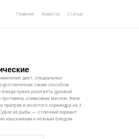
Главная
Новости
Статьи
ические
рименение диет, специальных
 Подготовленная таким способом
я блюда нужно разогреть духовой
ли противень оливковым маслом. Филе
ых приправ и молотого кориандра на 3
 Суфле из рыбы — отличный вариант
еню изысканным и нежным блюдом.