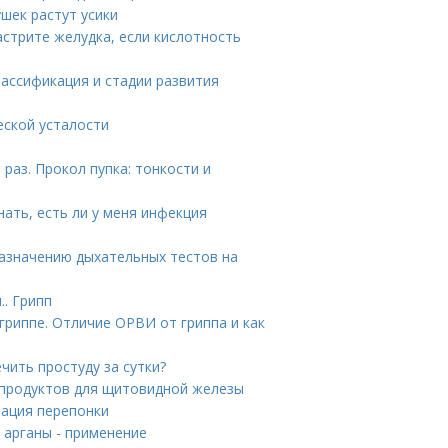
ушек растут усики
астрите желудка, если кислотность
лассификация и стадии развития
еской усталости
раз. Прокол пупка: тонкости и
нать, есть ли у меня инфекция
назначению дыхательных тестов на
.. Грипп
гриппе. Отличие ОРВИ от гриппа и как
чить простуду за сутки?
 продуктов для щитовидной железы
рация перепонки
о арганы - применение