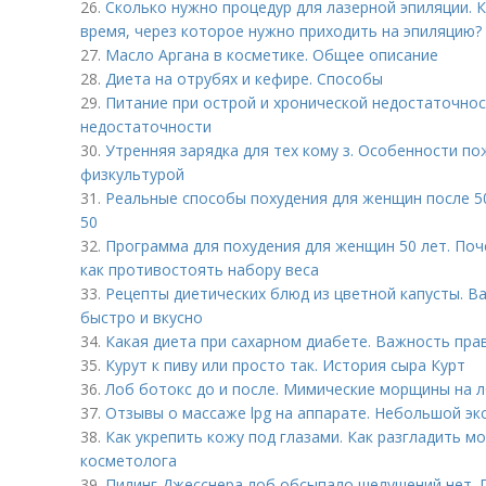
26.
Сколько нужно процедур для лазерной эпиляции. 
время, через которое нужно приходить на эпиляцию?
27.
Масло Аргана в косметике. Общее описание
28.
Диета на отрубях и кефире. Способы
29.
Питание при острой и хронической недостаточнос
недостаточности
30.
Утренняя зарядка для тех кому з. Особенности по
физкультурой
31.
Реальные способы похудения для женщин после 50
50
32.
Программа для похудения для женщин 50 лет. Поч
как противостоять набору веса
33.
Рецепты диетических блюд из цветной капусты. В
быстро и вкусно
34.
Какая диета при сахарном диабете. Важность пра
35.
Курут к пиву или просто так. История сыра Курт
36.
Лоб ботокс до и после. Мимические морщины на лб
37.
Отзывы о массаже lpg на аппарате. Небольшой эк
38.
Как укрепить кожу под глазами. Как разгладить м
косметолога
39.
Пилинг Джесснера лоб обсыпало шелушений нет. 