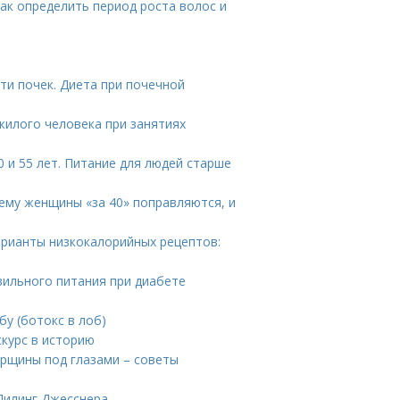
Как определить период роста волос и
ти почек. Диета при почечной
жилого человека при занятиях
 и 55 лет. Питание для людей старше
ему женщины «за 40» поправляются, и
арианты низкокалорийных рецептов:
вильного питания при диабете
у (ботокс в лоб)
скурс в историю
орщины под глазами – советы
Пилинг Джесснера