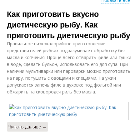
Показать все
Как приготовить вкусно
Вкусная рыба
Рыба в мультиварке
диетическую рыбу. Как
приготовить диетическую рыбу
Правильное низкокалорийное приготовление
Рыба с овощами
Отварная рыба
представителей рыбьих подразумевает обработку без
масла и копчения. Проще всего отварить филе или тушки
в воде, сделать бульон, использовать его для супа. При
наличии мультиварки или пароварки можно приготовить
на пару, потушить с овощами и специями. На ужин
Нежирная рыба
Рыба для похудения
допускается запечь филе в духовке под фольгой или
обжарить на сковороде-гриль без масла.
Диетические
Диетический минтай
котлеты
Читать дальше →