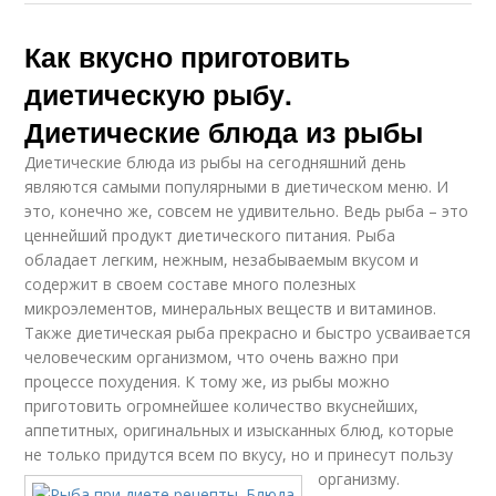
Диетический рецепт
Рыба на пару
Как вкусно приготовить
диетическую рыбу.
Диетические блюда из рыбы
Диетические
Рыба для диеты
Диетические блюда из рыбы на сегодняшний день
рецепты
являются самыми популярными в диетическом меню. И
это, конечно же, совсем не удивительно. Ведь рыба – это
ценнейший продукт диетического питания. Рыба
обладает легким, нежным, незабываемым вкусом и
Диетическое блюдо
содержит в своем составе много полезных
микроэлементов, минеральных веществ и витаминов.
Также диетическая рыба прекрасно и быстро усваивается
человеческим организмом, что очень важно при
процессе похудения. К тому же, из рыбы можно
приготовить огромнейшее количество вкуснейших,
аппетитных, оригинальных и изысканных блюд, которые
не только придутся всем по вкусу, но и принесут пользу
организму.