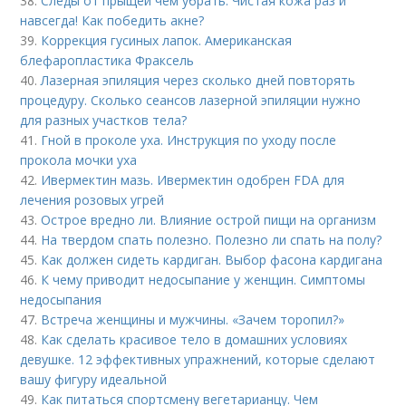
38.
Следы от прыщей чем убрать. Чистая кожа раз и
навсегда! Как победить акне?
39.
Коррекция гусиных лапок. Американская
блефаропластика Фраксель
40.
Лазерная эпиляция через сколько дней повторять
процедуру. Сколько сеансов лазерной эпиляции нужно
для разных участков тела?
41.
Гной в проколе уха. Инструкция по уходу после
прокола мочки уха
42.
Ивермектин мазь. Ивермектин одобрен FDA для
лечения розовых угрей
43.
Острое вредно ли. Влияние острой пищи на организм
44.
На твердом спать полезно. Полезно ли спать на полу?
45.
Как должен сидеть кардиган. Выбор фасона кардигана
46.
К чему приводит недосыпание у женщин. Симптомы
недосыпания
47.
Встреча женщины и мужчины. «Зачем торопил?»
48.
Как сделать красивое тело в домашних условиях
девушке. 12 эффективных упражнений, которые сделают
вашу фигуру идеальной
49.
Как питаться спортсмену вегетарианцу. Чем