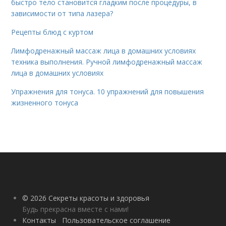
быстро тело становится гладким после процедуры, в
зависимости от типа лазера?
Рецепты блюд с куртом
Лимфодренажный массаж лица в домашних условиях
техника выполнения. Ручной лимфодренажный массаж
лица в домашних условиях
Упражнения для тонуса. 10 упражнений для повышения
жизненного тонуса
© 2026 Секреты красоты и здоровья
Будь прекрасна вместе с нами!
Контакты
Пользовательское соглашение