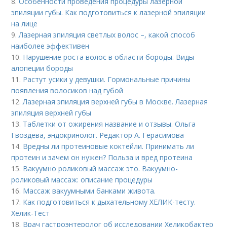
8.
Особенности проведения процедуры лазерной
эпиляции губы. Как подготовиться к лазерной эпиляции
на лице
9.
Лазерная эпиляция светлых волос –, какой способ
наиболее эффективен
10.
Нарушение роста волос в области бороды. Виды
алопеции бороды
11.
Растут усики у девушки. Гормональные причины
появления волосиков над губой
12.
Лазерная эпиляция верхней губы в Москве. Лазерная
эпиляция верхней губы
13.
Таблетки от ожирения название и отзывы. Ольга
Гвоздева, эндокринолог. Редактор А. Герасимова
14.
Вредны ли протеиновые коктейли. Принимать ли
протеин и зачем он нужен? Польза и вред протеина
15.
Вакуумно роликовый массаж это. Вакуумно-
роликовый массаж: описание процедуры
16.
Массаж вакуумными банками живота.
17.
Как подготовиться к дыхательному ХЕЛИК-тесту.
Хелик-Тест
18.
Врач гастроэнтеролог об исследовании Хеликобактер