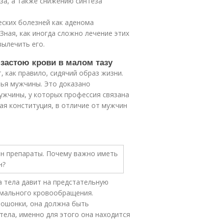
за, а также снижению синтеза
еских болезней как аденома
 Зная, как иногда сложно лечение этих
вылечить его.
застою крови в малом тазу
, как правило, сидячий образ жизни.
вья мужчины. Это доказано
ужчины, у которых профессия связана
я конституция, в отличие от мужчин
а тела давит на предстательную
рмального кровообращения.
мошонки, она должна быть
ела, именно для этого она находится