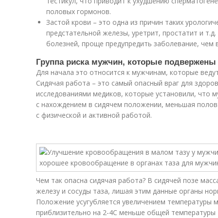
тестикул, что приводит к ухудшению сперматогене
половых гормонов.
Застой крови – это одна из причин таких урологич
предстательной железы, уретрит, простатит и т.д.
болезней, проще предупредить заболевание, чем 
Группа риска мужчин, которые подвержены 
Для начала это относится к мужчинам, которые ведут
Сидячая работа – это самый опасный враг для здоро
исследованиями медиков, которые установили, что м
с нахождением в сидячем положении, меньшая полова
с физической и активной работой.
Чем так опасна сидячая работа? В сидячей позе масс
железу и сосуды таза, лишая этим данные органы но
Положение усугубляется увеличением температуры 
приблизительно на 2-4C меньше общей температуры т