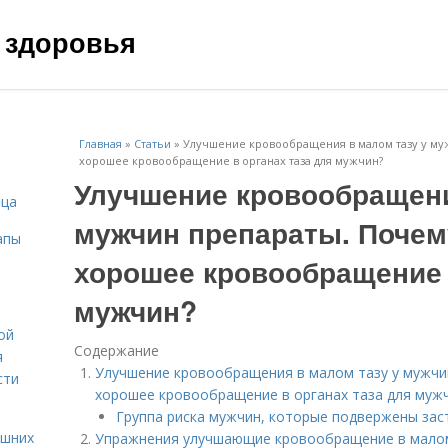
 здоровья
Главная
»
Статьи
»
Улучшение кровообращения в малом тазу у му
хорошее кровообращение в органах таза для мужчин?
Улучшение кровообращени
ица
мужчин препараты. Почем
апы
хорошее кровообращение 
мужчин?
ой
Содержание
я
Улучшение кровообращения в малом тазу у мужчи
сти
хорошее кровообращение в органах таза для муж
Группа риска мужчин, которые подвержены зас
ашних
Упражнения улучшающие кровообращение в малом