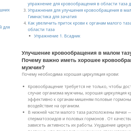
упражнение для кровообращения в области таза 
ашних
Упражнения для улучшения кровообращения в мал
Гимнастика для зачатия
Как увеличить приток крови к органам малого таз
й для
области таза
Упражнение 1. Всадник
Улучшение кровообращения в малом тазу
Почему важно иметь хорошее кровообращ
мужчин?
Почему необходима хорошая циркуляция крови:
Кровообращение требуется не только, чтобы дост
случае организма мужчины, хорошая циркуляция 
эффективно к органам-мишеням половые гормоны,
воздействие на организм.
В нижней части малого таза расположены яички 
сперматозоидов и половых гормонов . От качеств
зависеть активность их работы. Ухудшение цирку