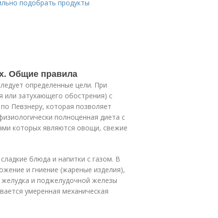
вильно подобрать продукты
ах. Общие правила
следует определенные цели. При
я или затухающего обострения) с
 по Певзнеру, которая позволяет
физиологически полноценная диета с
ами которых являются овощи, свежие
сладкие блюда и напитки с газом. В
жение и гниение (жареные изделия),
 желудка и поджелудочной железы
ривается умеренная механическая