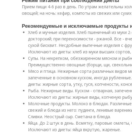
Режим питания при соблюдении диеты
Прием пищи 4-6 раз в день. По утрам желательны хол
овощей; на ночь: кефир, компоты из свежих или сухих
Рекомендуемые и исключаемые продукты 
Хлеб и мучные изделия. Хлеб пшеничный из муки 2-
докторский; при переносимости - ржаной. Все - в
сухой бисквит. Несдобные выпечные изделия с фру
Исключают из диеты: хлеб из муки высших сортов,
Супы. На некрепком, обезжиренном мясном и рыб
Преимущественно овощные (борщи, щи, свекольник
Мясо и птица. Нежирные сорта различных видов мяс
запеченные в основном куском, иногда рубленные
диеты: жирные сорта, утку, гуся, копчености, конс
Рыба. Нежирные виды. Куском - отварная, запечен
Исключают из диеты: жирные виды, копченую рыбу
Молочные продукты. Молоко в блюдах. Различные
свежий и блюда из него: пудинги, ленивые вареники
Сливки. Неострый сыр. Сметана в блюда.
Яйца. До 2 штук в день. Всмятку, паровые омлеты
Исключают из диеты: яйца вкрутую, жареные.