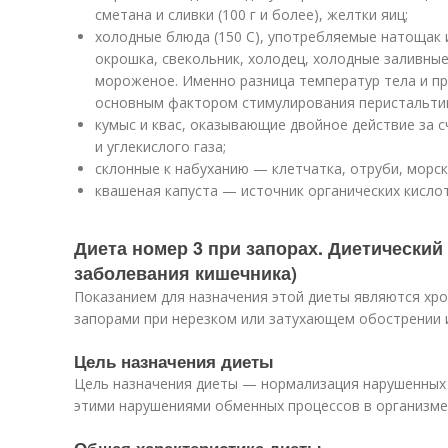
сметана и сливки (100 г и более), желтки яиц;
холодные блюда (150 С), употребляемые натощак 
окрошка, свекольник, холодец, холодные заливные
мороженое. Именно разница температур тела и п
основным фактором стимулирования перистальтик
кумыс и квас, оказывающие двойное действие за с
и углекислого газа;
склонные к набуханию — клетчатка, отруби, морск
квашеная капуста — источник органических кислот
Диета номер 3 при запорах. Диетический
заболевания кишечника)
Показанием для назначения этой диеты являются хро
запорами при нерезком или затухающем обострении и
Цель назначения диеты
Цель назначения диеты — нормализация нарушенных 
этими нарушениями обменных процессов в организме