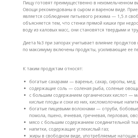
Пищу готовят преимущественно в неизмельченном вид
Овощи рекомендованы в сыром и вареном виде. Прием
является соблюдение питьевого режима — 1,5 л своб
объясняется тем, что стенки прямой кишки при недо
воду из каловых масс, они становятся твердыми и тр
Диета №3 при запорах учитывает влияние продуктов 
по максимуму включены продукты, усиливающие ее пе
К таким продуктам относят:
богатые сахарами — варенье, сахар, сиропы, мед;
содержащие соль — соленая рыба, соленые овощи
с большим содержанием органических кислот — м
кислые плоды и соки из них, кисломолочные напитк
богатые пищевыми волокнами — отруби, бобовые, 
помола, пшено, ячневая, гречневая, перловая, ов
мясо с большим содержанием соединительной тка
напитки, содержащие углекислый газ;
жиры в свободном виде, употребляемые натощак в 