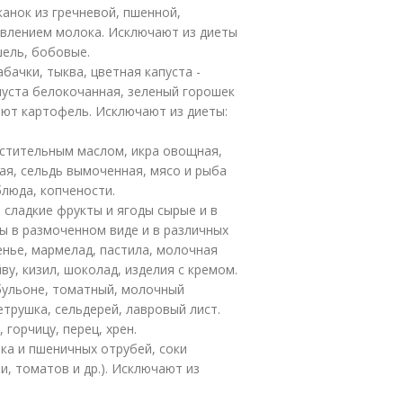
канок из гречневой, пшенной,
бавлением молока. Исключают из диеты
шель, бобовые.
бачки, тыква, цветная капуста -
апуста белокочанная, зеленый горошек
ают картофель. Исключают из диеты:
астительным маслом, икра овощная,
ая, сельдь вымоченная, мясо и рыба
блюда, копчености.
 сладкие фрукты и ягоды сырые и в
ы в размоченном виде и в различных
ренье, мармелад, пастила, молочная
ву, кизил, шоколад, изделия с кремом.
бульоне, томатный, молочный
етрушка, сельдерей, лавровый лист.
 горчицу, перец, хрен.
ка и пшеничных отрубей, соки
и, томатов и др.). Исключают из