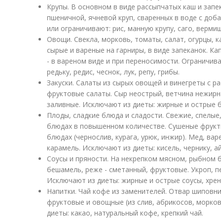
Крупы. В основном в виде рассыпчатых каш и запе
пшеничной, ячневой круп, сваренных в воде с до
или ограничивают: рис, манную крупу, саго, верми
Овощи. Свекла, морковь, томаты, салат, огурцы, ка
сырые и вареные на гарниры, в виде запеканок. К
- в вареном виде и при переносимости. Ограничив
редьку, редис, чеснок, лук, репу, грибы.
Закуски. Салаты из сырых овощей и винегреты с р
фруктовые салаты. Сыр неострый, ветчина нежирн
заливные. Исключают из диеты: жирные и острые 
Плоды, сладкие блюда и сладости. Свежие, спелые,
блюдах в повышенном количестве. Сушеные фрукт
блюдах (чернослив, курага, урюк, инжир). Мед, ва
карамель. Исключают из диеты: кисель, чернику, ай
Соусы и пряности. На некрепком мясном, рыбном 
бешамель, реже - сметанный, фруктовые. Укроп, п
Исключают из диеты: жирные и острые соусы, хрен,
Напитки. Чай кофе из заменителей. Отвар шиповни
фруктовые и овощные (из слив, абрикосов, морков
диеты: какао, натуральный кофе, крепкий чай.