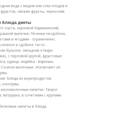
одная вода с медом или соки плодов и
 фруктов, свежие фрукты, чернослив.
и блюда диеты
го сорта, зерновой барвихинский,
черашней выпечки. Печенье несдобное,
ктами и ягодами - ограниченно.
 слоеное и сдобное тесто.
ном бульоне, овощном отваре.
и), с перловой крупой, фруктовые.
а, курица, индейка - вареные,
. Сосиски молочные. Исключают из
ервы.
ная. Блюда из морепродуктов.
, консервы.
 кисломолочные напитки. Творог
, ватрушка, в сочетании с крупами.
, белковые омлеты в блюда.