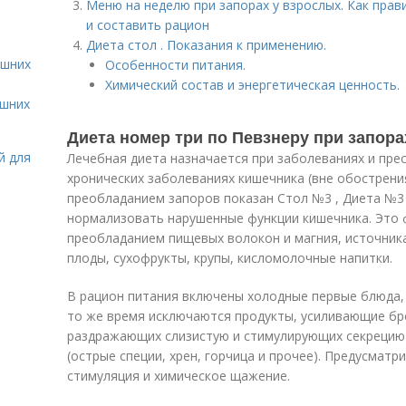
Меню на неделю при запорах у взрослых. Как пра
и составить рацион
Диета стол . Показания к применению.
ашних
Особенности питания.
Химический состав и энергетическая ценность.
ашних
Диета номер три по Певзнеру при запор
й для
Лечебная диета назначается при заболеваниях и пре
хронических заболеваниях кишечника (вне обострени
преобладанием запоров показан Стол №3 , Диета №3
нормализовать нарушенные функции кишечника. Это 
преобладанием пищевых волокон и магния, источник
плоды, сухофрукты, крупы, кисломолочные напитки.
В рацион питания включены холодные первые блюда, 
то же время исключаются продукты, усиливающие бро
раздражающих слизистую и стимулирующих секрецию
(острые специи, хрен, горчица и прочее). Предусмат
стимуляция и химическое щажение.