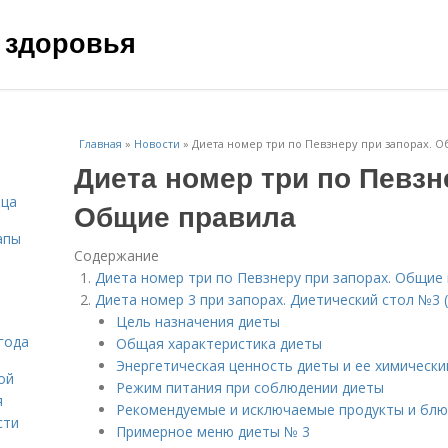
 здоровья
Главная
»
Новости
»
Диета номер три по Певзнеру при запорах. 
Диета номер три по Певзн
ица
Общие правила
апы
Содержание
Диета номер три по Певзнеру при запорах. Общие
Диета номер 3 при запорах. Диетический стол №3 
Цель назначения диеты
года
Общая характеристика диеты
Энергетическая ценность диеты и ее химически
ой
Режим питания при соблюдении диеты
я
Рекомендуемые и исключаемые продукты и блю
сти
Примерное меню диеты № 3