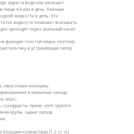
е, варят в воде или запекают.
 пищи 4-6 раз в день. Важным
одной жидкости в день. Это
статке жидкости начинают всасывать
удно проходят через анальный канал.
на функцию толстой кишки, поэтому
ристальтику и устраняющие запор .
, закусочные консервы;
аринованные и квашеные овощи,
и, морс;
сухофрукты, орехи, хлеб грубого
сяная крупы, сырые овощи;
ни;
больших количествах (1-2 ст. л.)