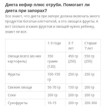
Диета кефир плюс отруби. Помогает ли
диета при запорах?
Все знают, что диета при запоре должна включать много
продуктов богатых клетчаткой, а это овощи и фрукты. А
вот сколько и каких фруктов и овощей нужно ребенку,
знают не все.
1-3 года
3-7
Старше
лет
7 лет
Овощи всего (из них
350
450 гр
550 гр
картофель)
грамм
(250)
(250)
(120)
Фрукты
100-150
250 гр
250 гр
гр
Свежие овощи
50-70 гр
150 гр
200 гр
Соки
200 гр
200 гр
200 гр
Сухофрукты
10-15
200 гр
200-300