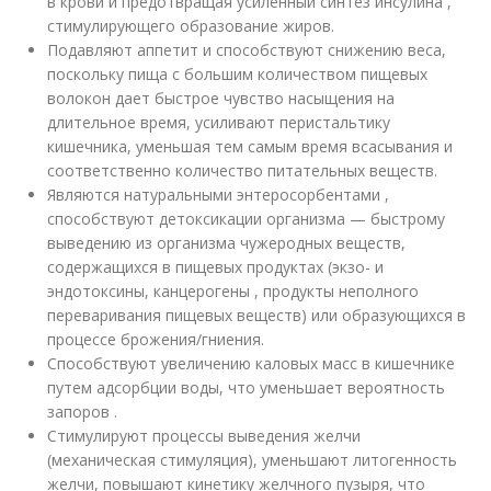
в крови и предотвращая усиленный синтез инсулина ,
стимулирующего образование жиров.
Подавляют аппетит и способствуют снижению веса,
поскольку пища с большим количеством пищевых
волокон дает быстрое чувство насыщения на
длительное время, усиливают перистальтику
кишечника, уменьшая тем самым время всасывания и
соответственно количество питательных веществ.
Являются натуральными энтеросорбентами ,
способствуют детоксикации организма — быстрому
выведению из организма чужеродных веществ,
содержащихся в пищевых продуктах (экзо- и
эндотоксины, канцерогены , продукты неполного
переваривания пищевых веществ) или образующихся в
процессе брожения/гниения.
Способствуют увеличению каловых масс в кишечнике
путем адсорбции воды, что уменьшает вероятность
запоров .
Стимулируют процессы выведения желчи
(механическая стимуляция), уменьшают литогенность
желчи, повышают кинетику желчного пузыря, что