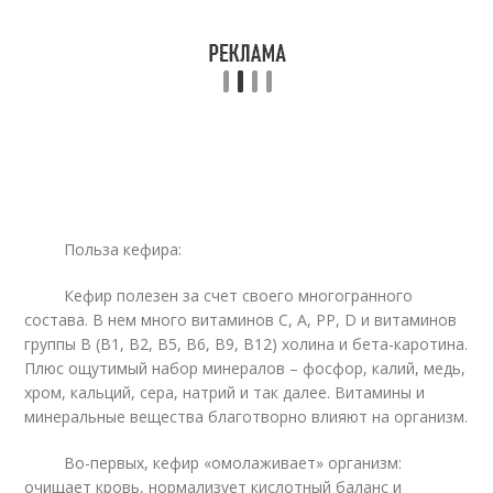
Польза кефира:
Кефир полезен за счет своего многогранного
состава. В нем много витаминов С, А, РР, D и витаминов
группы В (В1, В2, В5, В6, В9, В12) холина и бета-каротина.
Плюс ощутимый набор минералов – фосфор, калий, медь,
хром, кальций, сера, натрий и так далее. Витамины и
минеральные вещества благотворно влияют на организм.
Во-первых, кефир «омолаживает» организм:
очищает кровь, нормализует кислотный баланс и