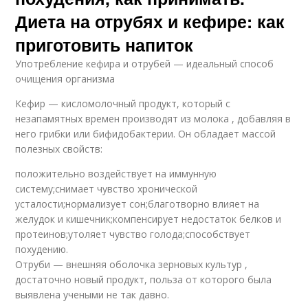
Диета на отрубях и кефире: как
приготовить напиток
Употребление кефира и отрубей — идеальный способ
очищения организма
Кефир — кисломолочный продукт, который с
незапамятных времен производят из молока , добавляя в
него грибки или бифидобактерии. Он обладает массой
полезных свойств:
положительно воздействует на иммунную
систему;снимает чувство хронической
усталости;нормализует сон;благотворно влияет на
желудок и кишечник;компенсирует недостаток белков и
протеинов;утоляет чувство голода;способствует
похудению.
Отруби — внешняя оболочка зерновых культур ,
достаточно новый продукт, польза от которого была
выявлена учеными не так давно.