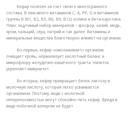
Кефир полезен за счет своего многогранного
состава. В нем много витаминов С, А, РР, D и витаминов
группы В (В1, В2, В5, В6, В9, В12) холина и бета-каротина.
Плюс ощутимый набор минералов – фосфор, калий, медь,
хром, кальций, сера, натрий и так далее. Витамины и
минеральные вещества благотворно влияют на организм.
Во-первых, кефир «омолаживает» организм:
очищает кровь, нормализует кислотный баланс и
микрофлору желудочно-кишечного тракта. Напиток
укрепляет иммунитет.
Во-вторых, кефир превращает белок лактозу в
молочную кислоту, которая легко усваивается
организмом. Поэтому люди с молочной
непереносимостью могут спокойно пить кефир. Вреда в
виде побочной аллергии не будет.