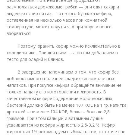
бесполезным. Но в нем все еще продолжают
размножаться дрожжевые грибки — они едят сахар и
выделяют спирт и газ — от этого бутылка кефира,
оставленная на несколько часов при комнатной
температуре, может надуться. А при жаре и вовсе
взорваться!
Поэтому хранить кефир можно исключительно в
холодильнике . Три дня пьем — а потом добавляем в
тесто для оладий и блинов.
В завершение напоминаем о том, что кефир без
добавок намного полезнее сладких кисломолочных
напитков. При покупке кефира обращайте внимание не
только на дату его изготовления и жирность. В
качественном кефире содержание молочнокислых
бактерий должно быть не менее 107 КОЕ на 1 гр. напитка,
дрожжей – не менее 104 КОЕ, белка – больше 2,8
граммов. При этом кальций и витамины лучше
усваиваются из кефира жирностью 2,5-3,2 %. Кефир
жирностью 1% рекомендуем выбирать тем, кто хочет не