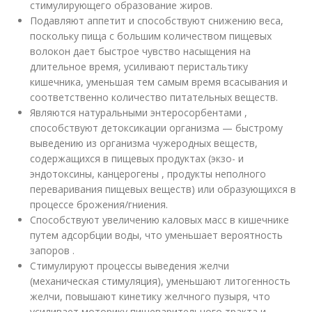
стимулирующего образование жиров.
Подавляют аппетит и способствуют снижению веса,
поскольку пища с большим количеством пищевых
волокон дает быстрое чувство насыщения на
длительное время, усиливают перистальтику
кишечника, уменьшая тем самым время всасывания и
соответственно количество питательных веществ.
Являются натуральными энтеросорбентами ,
способствуют детоксикации организма — быстрому
выведению из организма чужеродных веществ,
содержащихся в пищевых продуктах (экзо- и
эндотоксины, канцерогены , продукты неполного
переваривания пищевых веществ) или образующихся в
процессе брожения/гниения.
Способствуют увеличению каловых масс в кишечнике
путем адсорбции воды, что уменьшает вероятность
запоров .
Стимулируют процессы выведения желчи
(механическая стимуляция), уменьшают литогенность
желчи, повышают кинетику желчного пузыря, что
усиливает моторику пищеварительного тракта и