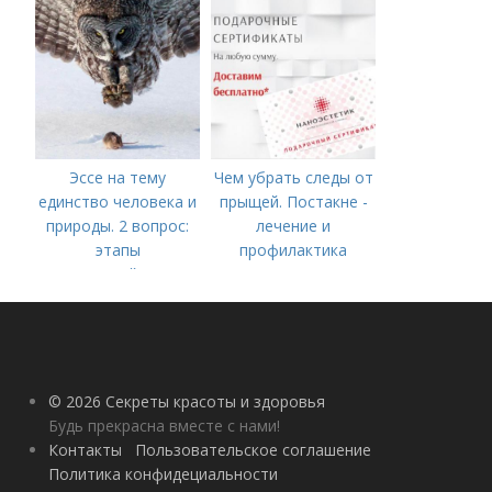
году
Эссе на тему
Чем убрать следы от
единство человека и
прыщей. Постакне -
природы. 2 вопрос:
лечение и
этапы
профилактика
взаимодействия
природного и
социального бытия
человека.
© 2026 Секреты красоты и здоровья
Будь прекрасна вместе с нами!
Контакты
Пользовательское соглашение
Политика конфидециальности