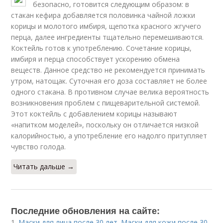
безопасно, готовится следующим образом: в
стакан кефира добавляется половинка чайной ложки
корицы и молотого имбиря, щепотка красного жгучего
перца, далее ингредиенты тщательно перемешиваются.
Коктейль готов к употреблению. Сочетание корицы,
имбиря и перца способствует ускорению обмена
веществ. Данное средство не рекомендуется принимать
утром, натощак. Суточная его доза составляет не более
одного стакана. В противном случае велика вероятность
возникновения проблем с пищеварительной системой.
Этот коктейль с добавлением корицы называют
«напитком моделей», поскольку он отличается низкой
калорийностью, а употребление его надолго притупляет
чувство голода.
Читать дальше →
Последние обновления на сайте:
1.
Маски для лица после 30 лет. Маски для кожи после 30