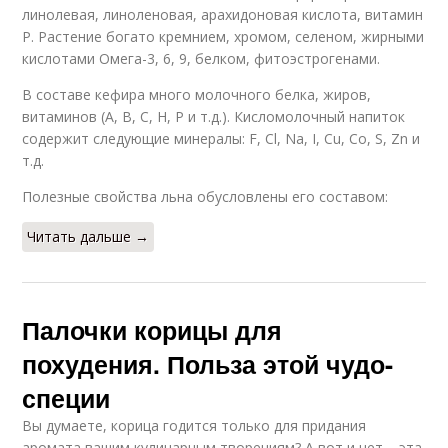
линолевая, линоленовая, арахидоновая кислота, витамин
Р. Растение богато кремнием, хромом, селеном, жирными
кислотами Омега-3, 6, 9, белком, фитоэстрогенами.
В составе кефира много молочного белка, жиров,
витаминов (А, В, С, Н, Р и т.д.). Кисломолочный напиток
содержит следующие минералы: F, Cl, Na, I, Cu, Co, S, Zn и
т.д.
Полезные свойства льна обусловлены его составом:
Читать дальше →
Палочки корицы для
похудения. Польза этой чудо-
специи
Вы думаете, корица годится только для придания
аромата вашим кулинарным творениям? А вот и нет – эта