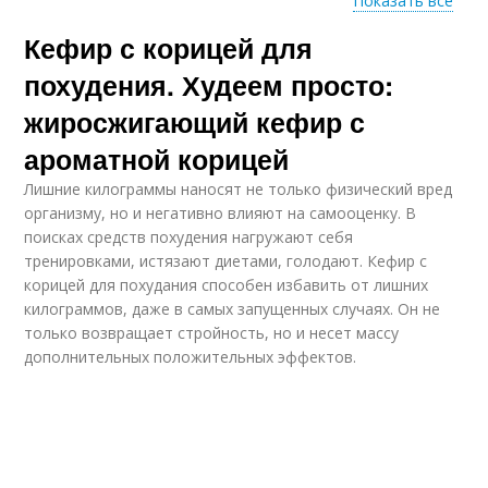
Показать все
Кефир с корицей для
Корица для
Корица с кефиром
похудения
похудения. Худеем просто:
жиросжигающий кефир с
ароматной корицей
Кефир с медом
Медовый кефир
Лишние килограммы наносят не только физический вред
организму, но и негативно влияют на самооценку. В
поисках средств похудения нагружают себя
тренировками, истязают диетами, голодают. Кефир с
корицей для похудания способен избавить от лишних
Кефир для похудения
Кефир для здоровья
килограммов, даже в самых запущенных случаях. Он не
только возвращает стройность, но и несет массу
дополнительных положительных эффектов.