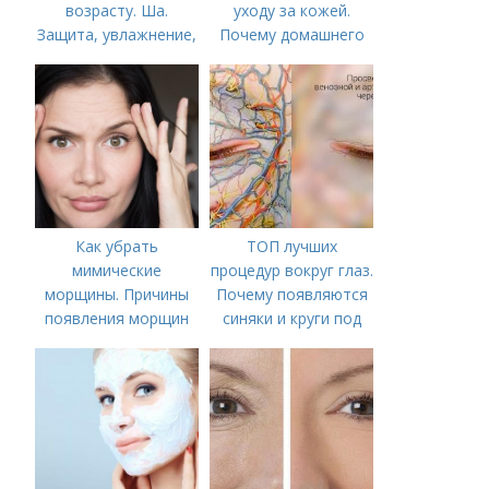
возрасту. Ша.
уходу за кожей.
Защита, увлажнение,
Почему домашнего
питание
ухода недостаточно
Как убрать
ТОП лучших
мимические
процедур вокруг глаз.
морщины. Причины
Почему появляются
появления морщин
синяки и круги под
вокруг рта
глазами?