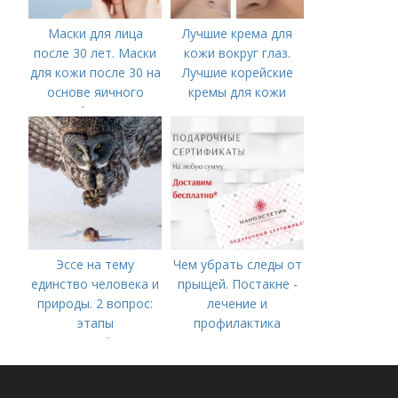
Маски для лица
Лучшие крема для
после 30 лет. Маски
кожи вокруг глаз.
для кожи после 30 на
Лучшие корейские
основе яичного
кремы для кожи
белка
вокруг глаз в 2022
году
Эссе на тему
Чем убрать следы от
единство человека и
прыщей. Постакне -
природы. 2 вопрос:
лечение и
этапы
профилактика
взаимодействия
природного и
социального бытия