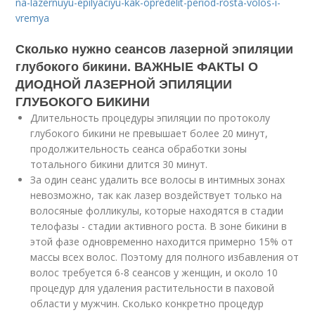
na-lazernuyu-epilyaciyu-kak-opredelit-period-rosta-volos-i-
vremya
Сколько нужно сеансов лазерной эпиляции
глубокого бикини. ВАЖНЫЕ ФАКТЫ О
ДИОДНОЙ ЛАЗЕРНОЙ ЭПИЛЯЦИИ
ГЛУБОКОГО БИКИНИ
Длительность процедуры эпиляции по протоколу
глубокого бикини не превышает более 20 минут,
продолжительность сеанса обработки зоны
тотального бикини длится 30 минут.
За один сеанс удалить все волосы в интимных зонах
невозможно, так как лазер воздействует только на
волосяные фолликулы, которые находятся в стадии
телофазы - стадии активного роста. В зоне бикини в
этой фазе одновременно находится примерно 15% от
массы всех волос. Поэтому для полного избавления от
волос требуется 6-8 сеансов у женщин, и около 10
процедур для удаления растительности в паховой
области у мужчин. Сколько конкретно процедур