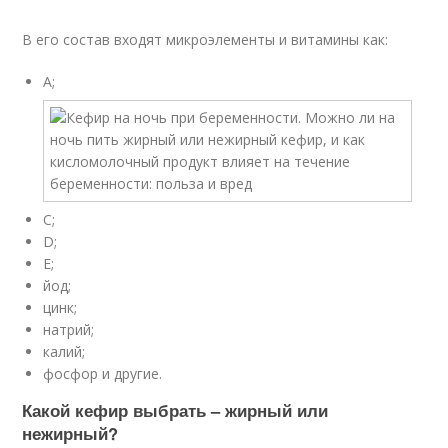
В его состав входят микроэлементы и витамины как:
A;
C;
D;
E;
йод;
цинк;
натрий;
калий;
фосфор и другие.
Какой кефир выбрать – жирный или
нежирный?