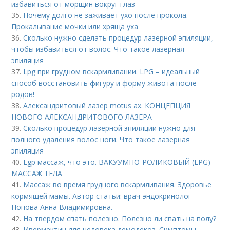
избавиться от морщин вокруг глаз
35.
Почему долго не заживает ухо после прокола.
Прокалывание мочки или хряща уха
36.
Сколько нужно сделать процедур лазерной эпиляции,
чтобы избавиться от волос. Что такое лазерная
эпиляция
37.
Lpg при грудном вскармливании. LPG – идеальный
способ восстановить фигуру и форму живота после
родов!
38.
Александритовый лазер motus ax. КОНЦЕПЦИЯ
НОВОГО АЛЕКСАНДРИТОВОГО ЛАЗЕРА
39.
Сколько процедур лазерной эпиляции нужно для
полного удаления волос ноги. Что такое лазерная
эпиляция
40.
Lgp массаж, что это. ВАКУУМНО-РОЛИКОВЫЙ (LPG)
МАССАЖ ТЕЛА
41.
Массаж во время грудного вскармливания. Здоровье
кормящей мамы. Автор статьи: врач-эндокринолог
Попова Анна Владимировна.
42.
На твердом спать полезно. Полезно ли спать на полу?
43.
Ивермектин для человека демодекоз. Симптомы