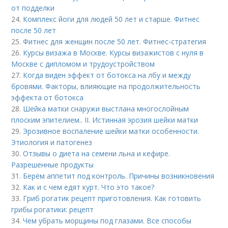
от подделки
24.
Комплекс йоги для людей 50 лет и старше. Фитнес
после 50 лет
25.
Фитнес для женщин после 50 лет. Фитнес-стратегия
26.
Курсы визажа в Москве. Курсы визажистов с нуля в
Москве с дипломом и трудоустройством
27.
Когда виден эффект от ботокса на лбу и между
бровями. Факторы, влияющие на продолжительность
эффекта от ботокса
28.
Шейка матки снаружи выстлана многослойным
плоским эпителием.. II. Истинная эрозия шейки матки
29.
Эрозивное воспаление шейки матки особенности.
Этиология и патогенез
30.
Отзывы о диета на семени льна и кефире.
Разрешенные продукты
31.
Берём аппетит под контроль. Причины возникновения
32.
Как и с чем едят курт. Что это такое?
33.
Гриб рогатик рецепт приготовления. Как готовить
грибы рогатики: рецепт
34.
Чем убрать морщины под глазами. Все способы