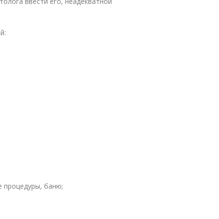
толога ввести его, неадекватной
й:
е процедуры, баню;