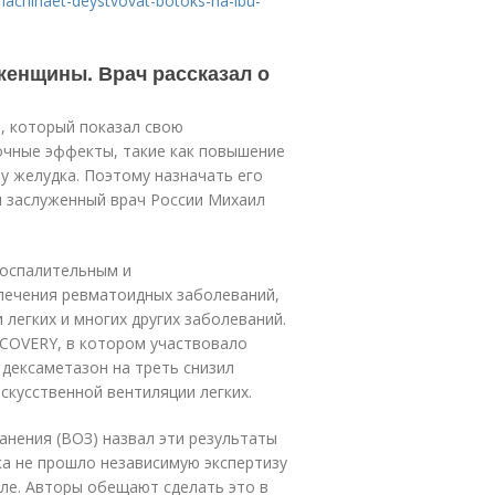
o-nachinaet-deystvovat-botoks-na-lbu-
женщины. Врач рассказал о
, который показал свою
очные эффекты, такие как повышение
у желудка. Поэтому назначать его
л заслуженный врач России Михаил
воспалительным и
лечения ревматоидных заболеваний,
 легких и многих других заболеваний.
ECOVERY, в котором участвовало
 дексаметазон на треть снизил
скусственной вентиляции легких.
анения (ВОЗ) назвал эти результаты
ка не прошло независимую экспертизу
ле. Авторы обещают сделать это в