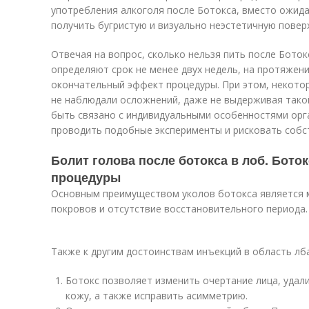
употребления ал­ко­го­ля после Ботокса, вместо ожи
получить бугристую и визуально неэстетичную повер
Отвечая на вопрос, сколько нельзя пить после Бото
определяют срок не менее двух недель, на протяжен
окончательный эффект процедуры. При этом, некото
не наблюдали осложнений, даже не выдерживая тако
быть связано с индивидуальными особенностями орга
проводить подобные эксперименты и рисковать собс
Болит голова после ботокса в лоб. Бото
процедуры
Основным преимуществом уколов ботокса является 
покровов и отсутствие восстановительного периода.
Также к другим достоинствам инъекций в область лб
Ботокс позволяет изменить очертание лица, удал
кожу, а также исправить асимметрию.