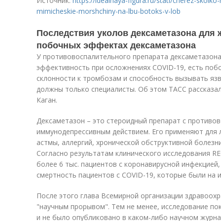
Источник:
https://idealnaya-figura.ru/stati/cherez-skolk
mimicheskie-morshchiny-na-lbu-botoks-v-lob
Последствия уколов дексаметазона для 
побочных эффектах дексаметазона
У противовоспалительного препарата дексаметазона
эффективность при осложнениях COVID-19, есть поб
склонности к тромбозам и способность вызывать язв
должны только специалисты. Об этом ТАСС рассказа
Каган.
Дексаметазон – это стероидный препарат с противо
иммунодепрессивным действием. Его применяют для 
астмы, аллергий, хронической обструктивной болезни
Согласно результатам клинического исследования R
более 6 тыс. пациентов с коронавирусной инфекцией,
смертность пациентов с COVID-19, которые были на и
После этого глава Всемирной организации здравоохр
"научным прорывом". Тем не менее, исследование по
и не было опубликовано в каком-либо научном журна