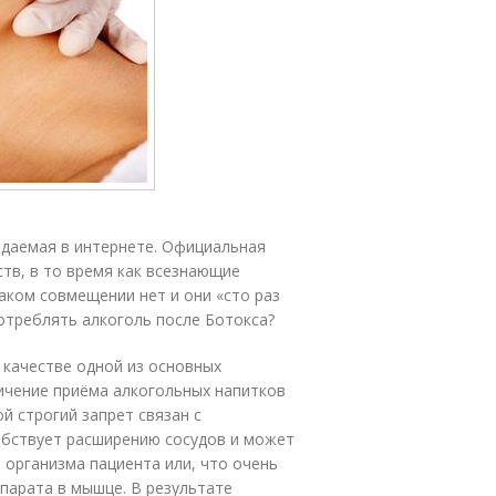
ж­да­емая в ин­тернете. Официальная
ств, в то время как все­зна­ющие
 таком совмещении нет и они «сто раз
потреблять ал­коголь после Ботокса?
 качестве одной из основных
ичение приёма алкогольных напитков
й строгий запрет связан с
обствует расширению сосудов и может
 организма пациента или, что очень
парата в мышце. В результате