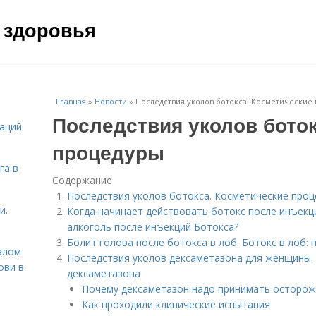
 здоровья
Главная
»
Новости
»
Последствия уколов ботокса. Косметические
Последствия уколов боток
даций
процедуры
га в
Содержание
Последствия уколов ботокса. Косметические про
и.
Когда начинает действовать ботокс после инъекц
алкоголь после инъекций Ботокса?
Болит голова после ботокса в лоб. Ботокс в лоб:
алом
Последствия уколов дексаметазона для женщины.
ови в
дексаметазона
Почему дексаметазон надо принимать осторо
Как проходили клинические испытания