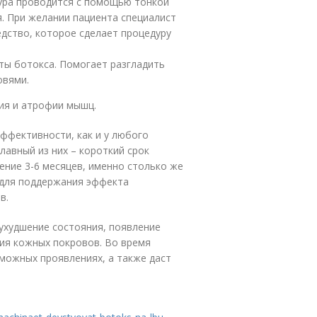
ура проводится с помощью тонкой
я. При желании пациента специалист
дство, которое сделает процедуру
ты ботокса. Помогает разгладить
овями.
ия и атрофии мышц.
эффективности, как и у любого
лавный из них – короткий срок
ение 3-6 месяцев, именно столько же
 для поддержания эффекта
в.
ухудшение состояния, появление
ния кожных покровов. Во время
можных проявлениях, а также даст