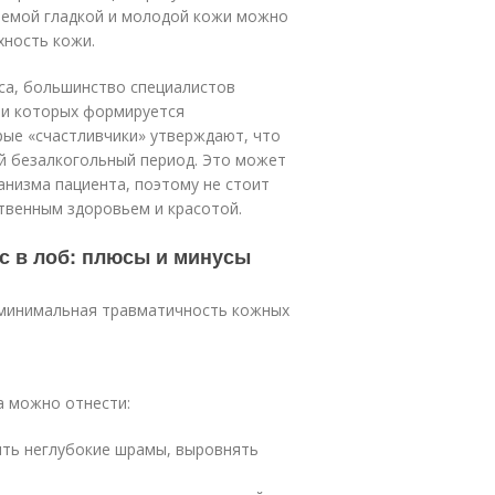
даемой гладкой и молодой кожи можно
хность кожи.
кса, большинство специалистов
ии которых формируется
рые «счастливчики» утверждают, что
й безалкогольный период. Это может
низма пациента, поэтому не стоит
твенным здоровьем и красотой.
кс в лоб: плюсы и минусы
минимальная травматичность кожных
а можно отнести:
ить неглубокие шрамы, выровнять