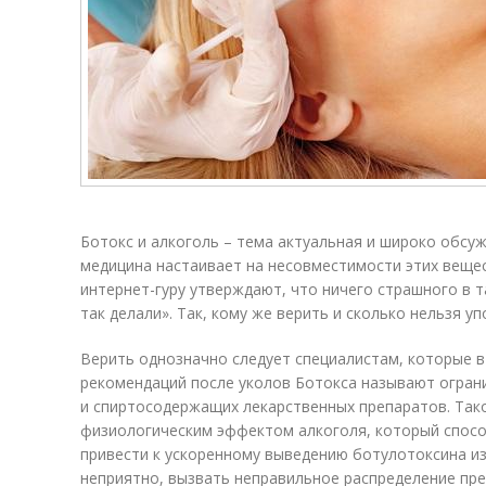
Ботокс и алкоголь – тема ак­ту­аль­ная и широко обсу
меди­ци­на настаивает на несов­мес­ти­мос­ти этих веще
интернет-гуру утвер­жда­ют, что ничего страшно­го в
так делали». Так, кому же верить и сколько нельзя у
Верить однозначно следует специалистам, которые в
рекомендаций после уколов Ботокса называют огран
и спиртосодержащих лекарственных препаратов. Тако
физиологическим эффектом алкоголя, который спос
привести к ускоренному выведению ботулотоксина из
неприятно, вызвать неправильное распределение пре