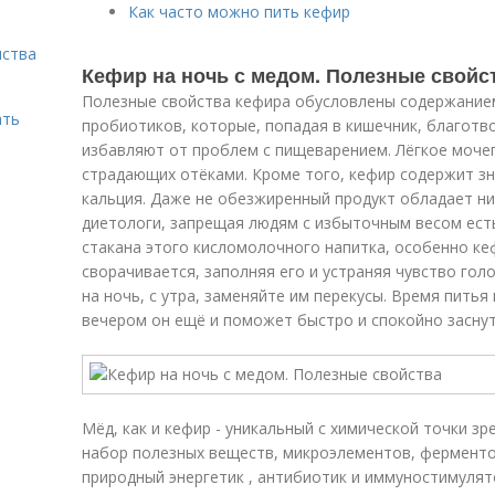
Как часто можно пить кефир
нства
Кефир на ночь с медом. Полезные свойс
Полезные свойства кефира обусловлены содержанием
ать
пробиотиков, которые, попадая в кишечник, благотв
избавляют от проблем с пищеварением. Лёгкое моче
страдающих отёками. Кроме того, кефир содержит зн
кальция. Даже не обезжиренный продукт обладает н
диетологи, запрещая людям с избыточным весом есть
стакана этого кисломолочного напитка, особенно ке
сворачивается, заполняя его и устраняя чувство гол
на ночь, с утра, заменяйте им перекусы. Время пить
вечером он ещё и поможет быстро и спокойно заснут
Мёд, как и кефир - уникальный с химической точки з
набор полезных веществ, микроэлементов, ферменто
природный энергетик , антибиотик и иммуностимулят