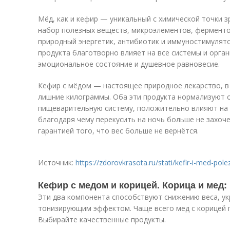
Мёд, как и кефир — уникальный с химической точки 
набор полезных веществ, микроэлементов, ферменто
природный энергетик, антибиотик и иммуностимулято
продукта благотворно влияет на все системы и орган
эмоциональное состояние и душевное равновесие.
Кефир с мёдом — настоящее природное лекарство, в
лишние килограммы. Оба эти продукта нормализуют
пищеварительную систему, положительно влияют на 
благодаря чему перекусить на ночь больше не захоче
гарантией того, что вес больше не вернётся.
Источник:
https://zdorovkrasota.ru/stati/kefir-i-med-pol
Кефир с медом и корицей. Корица и мед:
Эти два компонента способствуют снижению веса, у
тонизирующим эффектом. Чаще всего мед с корицей п
Выбирайте качественные продукты.