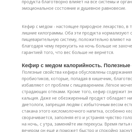
продукта благотворно влияет на все системы и орган
эмоциональное состояние и душевное равновесие.
Кефир с мёдом - настоящее природное лекарство, в
лишние килограммы. Оба эти продукта нормализуют
пищеварительную систему, положительно влияют на 
благодаря чему перекусить на ночь больше не захоче
гарантией того, что вес больше не вернётся.
Кефир с медом калорийность. Полезные
Полезные свойства кефира обусловлены содержанием
пробиотиков, которые, попадая в кишечник, благотв
избавляют от проблем с пищеварением. Лёгкое моче
страдающих отёками. Кроме того, кефир содержит зн
кальция. Даже не обезжиренный продукт обладает н
диетологи, запрещая людям с избыточным весом есть
стакана этого кисломолочного напитка, особенно ке
сворачивается, заполняя его и устраняя чувство гол
на ночь, с утра, заменяйте им перекусы. Время пить
вечером он ещё и поможет быстро и спокойно заснут