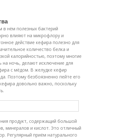
тва
 в нём полезных бактерий
орно влияют на микрофлору и
гонное действие кефира полезно для
ачительное количество белка и
изкой калорийностью, поэтому многие
 на ночь, делают исключение для
фира с мёдом. В желудке кефир
ода. Поэтому безбоязненно пейте его
я кефира довольно важно, поскольку
ь.
рения продукт, содержащий большой
в, минералов и кислот. Это отличный
ор. Регулярный приём натурального