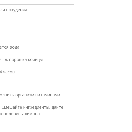
ется вода.
ч. л. порошка корицы.
4 часов.
полнить организм витаминами.
я. Смешайте ингредиенты, дайте
сок половины лимона.