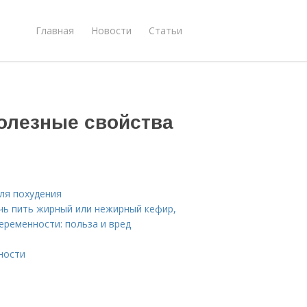
Главная
Новости
Статьи
Полезные свойства
для похудения
чь пить жирный или нежирный кефир,
еременности: польза и вред
ности