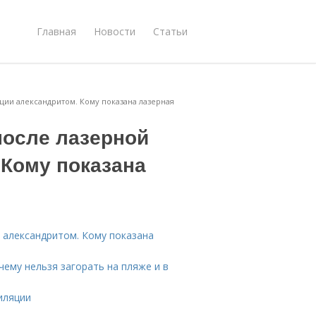
Главная
Новости
Статьи
яции александритом. Кому показана лазерная
после лазерной
 Кому показана
и александритом. Кому показана
чему нельзя загорать на пляже и в
иляции