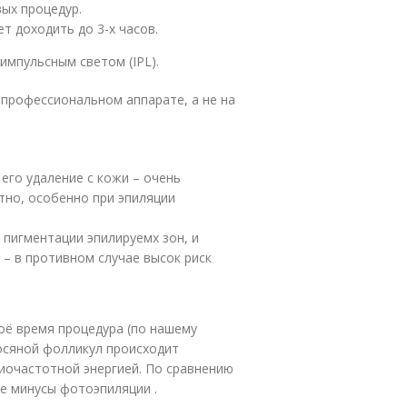
ых процедур.
т доходить до 3-х часов.
мпульсным светом (IPL).
профессиональном аппарате, а не на
его удаление с кожи – очень
тно, особенно при эпиляции
 пигментации эпилируемх зон, и
 – в противном случае высок риск
оё время процедура (по нашему
осяной фолликул происходит
диочастотной энергией. По сравнению
се минусы фотоэпиляции .