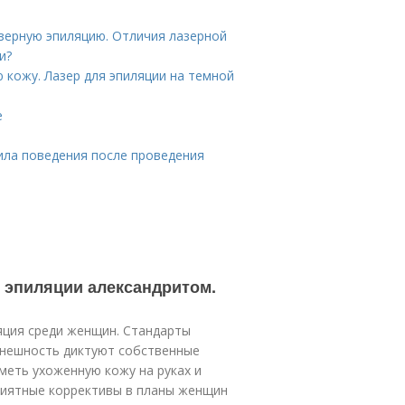
азерную эпиляцию. Отличия лазерной
и?
 кожу. Лазер для эпиляции на темной
е
вила поведения после проведения
й эпиляции александритом.
яция среди женщин. Стандарты
внешность диктуют собственные
меть ухоженную кожу на руках и
приятные коррективы в планы женщин