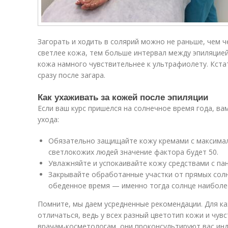
Загорать и ходить в солярий можно не раньше, чем ч
светлее кожа, тем больше интервал между эпиляцией
кожа намного чувствительнее к ультрафиолету. Кста
сразу после загара.
Как ухаживать за кожей после эпиляции
Если ваш курс пришелся на солнечное время года, ва
ухода:
Обязательно защищайте кожу кремами с максимал
светлокожих людей значение фактора будет 50.
Увлажняйте и успокаивайте кожу средствами с па
Закрывайте обработанные участки от прямых солн
обеденное время — именно тогда солнце наиболее
Помните, мы даем усредненные рекомендации. Для ка
отличаться, ведь у всех разный цветотип кожи и чув
врачам-косметологам, они проконсультируют вас инд