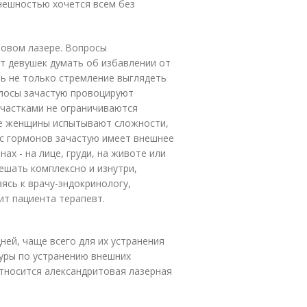
нешностью хочется всем без
товом лазере. Вопросы
т девушек думать об избавлении от
ль не только стремление выглядеть
олосы зачастую провоцируют
частками не ограничиваются
ие женщины испытывают сложности,
с гормонов зачастую имеет внешнее
ах - на лице, груди, на животе или
ешать комплексно и изнутри,
аясь к врачу-эндокринологу,
ит пациента терапевт.
ей, чаще всего для их устранения
дуры по устранению внешних
относится александритовая лазерная