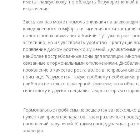
иметь гладкую кожу, но обладать безукоризненной в
исключения.
Здесь как раз может помочь эпиляция на александри
каждодневного комфорта и гигиеничности заставляю
волос в зонах подмышек и бикини. Тут уже играет ро
эстетично, но и чувствовать удобство – растущие в
появление дискомфортных ощущений. Деликатными у
наиболее востребованные зоны для эпиляции. Мног
связанные с гормональными отклонениями. Дисбалан
проявление в качестве роста волос в непривычных зон
пояснице. Разумеется, такую проблему необходимо р
прибегая не только к лазерной эпиляции, но и обращ
гинекологу и другим специалистам, к которым отправ
Гормональные проблемы не решаются за несколько дн
нужен как прием препаратов, так и различные проце
проявлений нарушений. К таким процедурам как раз 
эпиляция.