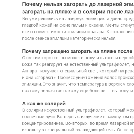
Почему нельзя загорать до лазерной эп
загорать на пляже и в солярии после ла
Вы уже решились на лазерную эпиляцию и давно пред
гладкой кожей на фоне пальм и океана. Мечты станут
все о совместимости эпиляции и загара. К сожалению,
после сеанса эпиляции категорически нельзя.
Почему запрещено загорать на пляже после
Ответим коротко: вы можете получить ожоги первой
кожа так реагирует на естественный ультрафиолет, 
Аппарат излучает специальный свет, который нагрев
и они «сгорают». Процесс уничтожения волос происхо
эпиляции. Это значит, что температура в верхнем с
поэтому нельзя греть кожу еще больше — вы получи
А как же солярий
В солярии искусственный ультрафиолет, который мо
солнечные лучи. Во-первых, излучение в замкнутом п
концентрированнее. Во-вторых, во время лазерной э
используют специальный охлаждающий гель. Он не пр