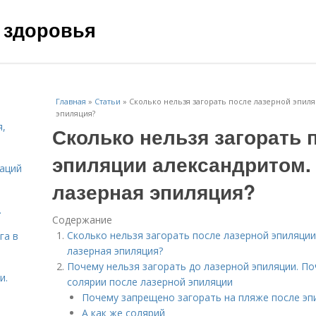
 здоровья
Главная
»
Статьи
»
Сколько нельзя загорать после лазерной эпил
эпиляция?
я,
Сколько нельзя загорать 
эпиляции александритом.
даций
лазерная эпиляция?
.
Содержание
Сколько нельзя загорать после лазерной эпиляци
га в
лазерная эпиляция?
Почему нельзя загорать до лазерной эпиляции. По
и.
солярии после лазерной эпиляции
Почему запрещено загорать на пляже после эп
А как же солярий