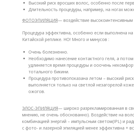
Высокий риск вросших волос, особенно после перв
Длительность процедуры, например, на ногах може
ФОТОЭПИЛЯЦИЯ
— воздействие высокоинтенсивным и
Процедура эффективна, особенно если выполнена на 
Китайской реплике. НО! Много и минусов :
Очень болезненно.
Необходимо нанесение контактного геля, а потом 
удлиняется время процедуры и ооочень некомфор
тотального бикини.
Процедура противопоказана летом – высокий риск
выполняется только на светлой незагорелой коже
ожогов.
ЭЛОС-ЭПИЛЯЦИЯ
— широко разрекламированная в св
мнению, не очень обоснованно). Воздействие на вол
комбинацией энергий – импульсным светом(IPL) и ра
с фото- и лазерной эпиляцией менее эффективна + в