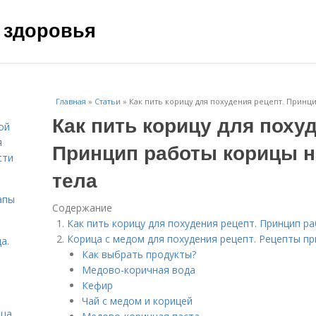
 здоровья
Главная
»
Статьи
»
Как пить корицу для похудения рецепт. Принц
Как пить корицу для поху
ой
я
Принцип работы корицы н
сти
тела
апы
Содержание
Как пить корицу для похудения рецепт. Принцип р
Корица с медом для похудения рецепт. Рецепты п
а.
Как выбрать продукты?
Медово-коричная вода
Кефир
Чай с медом и корицей
ица