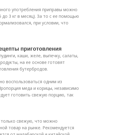
евного употребления приправы можно
до 3 кг в месяц). За то с ее помощью
ормализовался, при условии, что
Рецепты приготовления
динги, каши, желе, выпечку, салаты,
продукты, на ее основе готовят
отовления бутербродов.
но воспользоваться одним из
Пропорция меда и корицы, независимо
ледует готовить свежую порцию, так
ь только свежую, что можно
ной товар на рынке. Рекомендуется
ется от малабарской и китайской