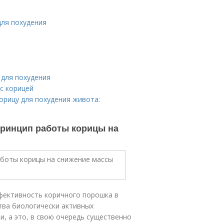
для похудения
 для похудения
с корицей
орицу для похудения живота:
 Принцип работы корицы на
фективность коричного порошка в
тва биологически активных
и, а это, в свою очередь существенно