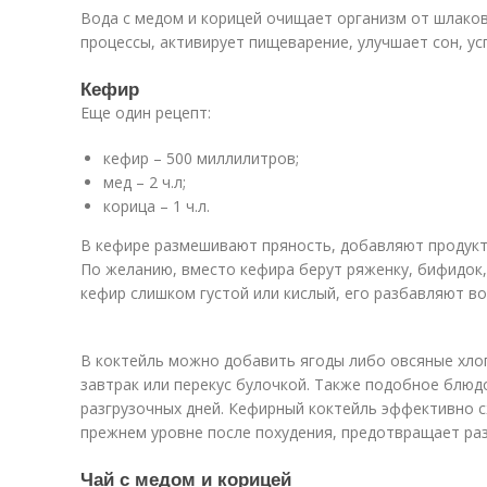
Вода с медом и корицей очищает организм от шлаков
процессы, активирует пищеварение, улучшает сон, ус
Кефир
Еще один рецепт:
кефир – 500 миллилитров;
мед – 2 ч.л;
корица – 1 ч.л.
В кефире размешивают пряность, добавляют продукт
По желанию, вместо кефира берут ряженку, бифидок,
кефир слишком густой или кислый, его разбавляют во
В коктейль можно добавить ягоды либо овсяные хлоп
завтрак или перекус булочкой. Также подобное блю
разгрузочных дней. Кефирный коктейль эффективно с
прежнем уровне после похудения, предотвращает ра
Чай с медом и корицей