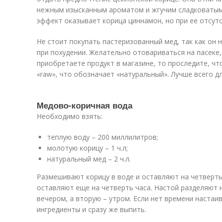
нежным изысканным ароматом и жгучим сладковатым 
эффект оказывает корица циннамон, но при ее отсутс
Не стоит покупать пастеризованный мед, так как он
при похудении. Желательно отовариваться на пасеке, 
приобретаете продукт в магазине, то проследите, чт
«raw», что обозначает «натуральный». Лучше всего д
Медово-коричная вода
Необходимо взять:
теплую воду – 200 миллилитров;
молотую корицу – 1 ч.л;
натуральный мед – 2 ч.л.
Размешивают корицу в воде и оставляют на четверть
оставляют еще на четверть часа. Настой разделяют н
вечером, а вторую – утром. Если нет времени настаи
ингредиенты и сразу же выпить.