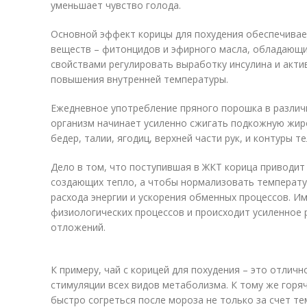
уменьшает чувство голода.
Основной эффект корицы для похудения обеспечивае
веществ – фитонцидов и эфирного масла, обладающ
свойствами регулировать выработку инсулина и акт
повышения внутренней температуры.
Ежедневное употребление пряного порошка в различн
организм начинает усиленно сжигать подкожную жир
бедер, талии, ягодиц, верхней части рук, и контуры т
Дело в том, что поступившая в ЖКТ корица приводит
создающих тепло, а чтобы нормализовать температур
расхода энергии и ускорения обменных процессов. И
физиологических процессов и происходит усиленное
отложений.
К примеру, чай с корицей для похудения – это отлич
стимуляции всех видов метаболизма. К тому же гор
быстро согреться после мороза не только за счет те