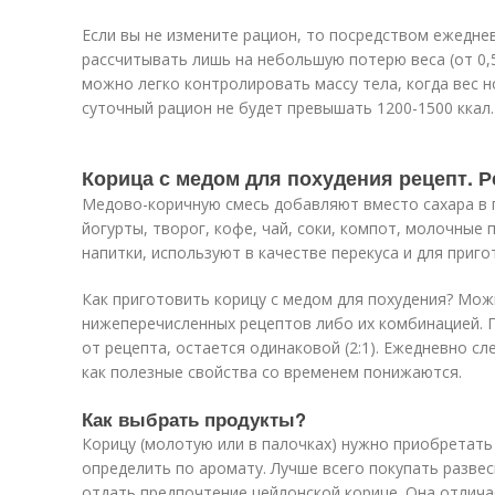
Если вы не измените рацион, то посредством ежедн
рассчитывать лишь на небольшую потерю веса (от 0,5 
можно легко контролировать массу тела, когда вес н
суточный рацион не будет превышать 1200-1500 ккал.
Корица с медом для похудения рецепт. 
Медово-коричную смесь добавляют вместо сахара в пу
йогурты, творог, кофе, чай, соки, компот, молочные 
напитки, используют в качестве перекуса и для приг
Как приготовить корицу с медом для похудения? Мож
нижеперечисленных рецептов либо их комбинацией. 
от рецепта, остается одинаковой (2:1). Ежедневно с
как полезные свойства со временем понижаются.
Как выбрать продукты?
Корицу (молотую или в палочках) нужно приобретат
определить по аромату. Лучше всего покупать развес
отдать предпочтение цейлонской корице. Она отлича