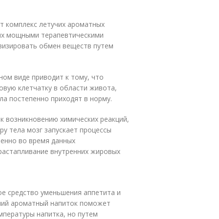
т комплекс летучих ароматных
их мощными терапевтическими
ивизировать обмен веществ путем
ом виде приводит к тому, что
овую клетчатку в области живота,
ела постепенно приходят в норму.
 к возникновению химических реакций,
у тела мозг запускает процессы
менно во время данных
 растапливание внутренних жировых
ное средство уменьшения аппетита и
ячий ароматный напиток поможет
мпературы напитка, но путем