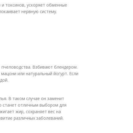
 и токсинов, ускоряет обменные
покаивает нервную систему.
 пчеловодства. Взбивают блендером.
 мацони или натуральный йогурт. Если
дой.
ья. В таком случае он заменит
до станет отличным выбором для
жигает жир, сохраняет вес на
звитие различных заболеваний.