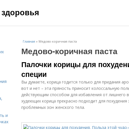
 здоровья
Главная
»
Медово-коричная паста
Медово-коричная паста
их
Палочки корицы для похудени
специи
ния
Вы думаете, корица годится только для придания ар
вот и нет – эта пряность приносит колоссальную по
действующим способом для избавления от лишнего ве
я,
худеющих корица прекрасно подходит для похудения 
проблемных зон женского тела.
ть и
чках