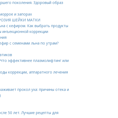
аршего поколения. Здоровый образ
еморрое и запорах
 ЭРОЗИЯ ШЕЙКИ МАТКИ
ьна с кефиром. Как выбрать продукты
ы инъекционной коррекции
ения
ефир с семенами льна по утрам?
гатиков
 Что эффективнее плазмолифтинг или
тоды коррекции, аппаратного лечения
заживает прокол уха: причины отека и
)
сле 50 лет. Лучшие рецепты для