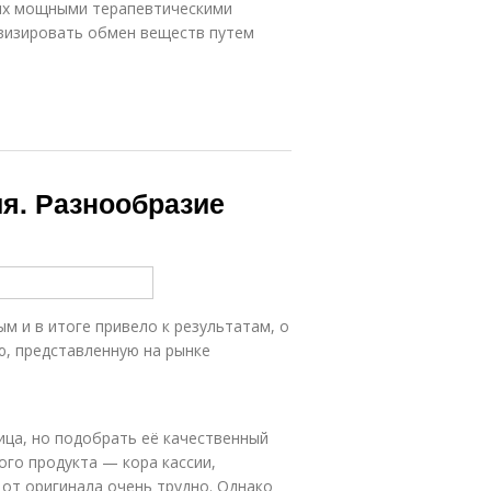
их мощными терапевтическими
ивизировать обмен веществ путем
я. Разнообразие
 и в итоге привело к результатам, о
ю, представленную на рынке
ица, но подобрать её качественный
го продукта — кора кассии,
 от оригинала очень трудно. Однако