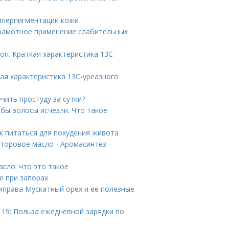
гиперпигментации кожи
Грамотное применение слабительных
ori. Краткая характеристика 13С-
ая характеристика 13С-уреазного
чить простуду за сутки?
обы волосы исчезли. Что такое
к питаться для похудения живота
торовое масло - Аромасинтез -
сло: что это такое
е при запорах
риправа Мускатный орех и ее полезные
 19: Польза ежедневной зарядки по