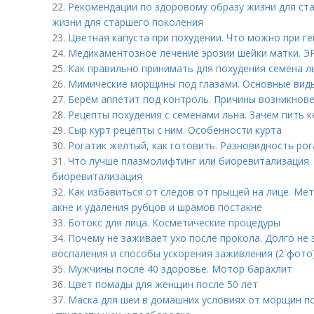
22.
Рекомендации по здоровому образу жизни для ст
жизни для старшего поколения
23.
Цветная капуста при похудении. Что можно при г
24.
Медикаментозное лечение эрозии шейки матки.
25.
Как правильно принимать для похудения семена л
26.
Мимические морщины под глазами. Основные вид
27.
Берём аппетит под контроль. Причины возникнов
28.
Рецепты похудения с семенами льна. Зачем пить к
29.
Сыр курт рецепты с ним. Особенности курта
30.
Рогатик желтый, как готовить. Разновидность ро
31.
Что лучше плазмолифтинг или биоревитализация.
биоревитализация
32.
Как избавиться от следов от прыщей на лице. Ме
акне и удаления рубцов и шрамов постакне
33.
Ботокс для лица. Косметические процедуры
34.
Почему не заживает ухо после прокола. Долго не 
воспаления и способы ускорения заживления (2 фото
35.
Мужчины после 40 здоровье. Мотор барахлит
36.
Цвет помады для женщин после 50 лет
37.
Маска для шеи в домашних условиях от морщин по