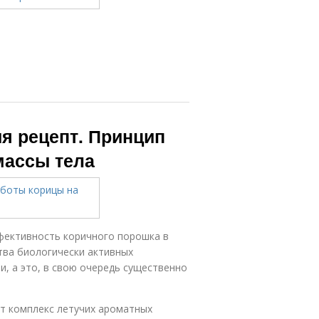
ия рецепт. Принцип
массы тела
фективность коричного порошка в
тва биологически активных
и, а это, в свою очередь существенно
т комплекс летучих ароматных