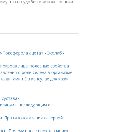
му что он удобен в использовании.
-Токоферола ацетат - Эколаб -
 покрова лица: полезные свойства
авления о роли селена в организме.
ть витамин E в капсулах для кожи
в суставах
пиляции с последующим ее
и. Противопоказания лазерной
ось. Почему после прокола мочек