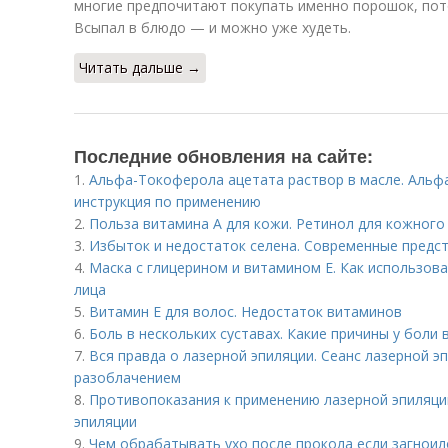
многие предпочитают покупать именно порошок, пото
Всыпал в блюдо — и можно уже худеть.
Читать дальше →
Последние обновления на сайте:
1.
Альфа-Токоферола ацетата раствор в масле. Альфа
инструкция по применению
2.
Польза витамина А для кожи. Ретинол для кожного
3.
Избыток и недостаток селена. Современные предст
4.
Маска с глицерином и витамином Е. Как использова
лица
5.
Витамин Е для волос. Недостаток витаминов
6.
Боль в нескольких суставах. Какие причины у боли 
7.
Вся правда о лазерной эпиляции. Сеанс лазерной э
разоблачением
8.
Противопоказания к применению лазерной эпиляци
эпиляции
9.
Чем обрабатывать ухо после прокола если загноил