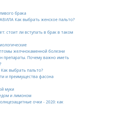
тливого брака
РАВИЛА Как выбрать женское пальто?
т: стоит ли вступать в брак в таком
зиологические
мптомы желчнокаменной болезни
н препараты. Почему важно иметь
?
. Как выбрать пальто?
сти и преимущества фасона
ой муки
медом и лимоном
олнцезащитные очки - 2020: как