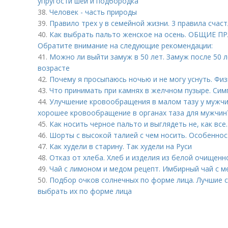
упругости шеи и подбородка
38.
Человек - часть природы
39.
Правило трех у в семейной жизни. 3 правила счас
40.
Как выбрать пальто женское на осень. ОБЩИЕ П
Обратите внимание на следующие рекомендации:
41.
Можно ли выйти замуж в 50 лет. Замуж после 50 ле
возрасте
42.
Почему я просыпаюсь ночью и не могу уснуть. Фи
43.
Что принимать при камнях в желчном пузыре. Си
44.
Улучшение кровообращения в малом тазу у мужчи
хорошее кровообращение в органах таза для мужчин
45.
Как носить черное пальто и выглядеть не, как все
46.
Шорты с высокой талией с чем носить. Особенно
47.
Как худели в старину. Так худели на Руси
48.
Отказ от хлеба. Хлеб и изделия из белой очищенн
49.
Чай с лимоном и медом рецепт. Имбирный чай с 
50.
Подбор очков солнечных по форме лица. Лучшие с
выбрать их по форме лица