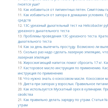
гноятся уши?
10.
Как избавиться от пигментных пятен. Симптомы 
11.
Как избавиться от запора в домашних условиях. 
средств
12.
13С-уреазный дыхательный тест на Helicobacter pyl
уреазного дыхательного теста
13.
Проблемы проведения 13С-уреазного теста. Кратк
дыхательного теста
14.
Как за день вылечить простуду. Возможно ли выле
15.
Сколько раз надо сделать лазерную эпиляцию, чт
лазерная эпиляция
16.
Жиросжигающий напиток помог сбросить 17 кг. Ка
17.
Касторовое масло инструкция по применению. Кас
инструкция по применению
18.
Что нужно знать о кокосовом масле. Кокосовое ма
19.
Диета при запорах у взрослых. Правильное питани
20.
Как используется Мускатный орех в кулинарии. П
свойства
21.
Как правильно делать зарядку по утрам. Статья №
утрам