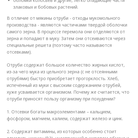
обломки колосьев и другие, легко опадающие части
злаковых и бобовых растений.
В отличие от мякины отруби - отходы мукомольного
производства - являются частичками твердой оболочки
самого зерна. В процессе перемола они отделяются от
зерна и попадают в муку. Затем они отсеиваются через
специальные решета (поэтому часто называются
отсевками).
Отруби содержат большое количество жирных кислот,
из-за чего мука из цельного зерна (с не отсеянными
отрубями) быстро приобретает прогорклость. Хлеб,
испечённый из муки с высоким содержанием отрубей,
хуже усваивается организмом. Почему же считается, что
отруби приносят пользу организму при похудении?
1. Отсевки богаты макроэлементами – кальцием,
фосфором, магнием, калием, содержат железо и цинк.
2. Содержат витамины, из которых особенно стоит