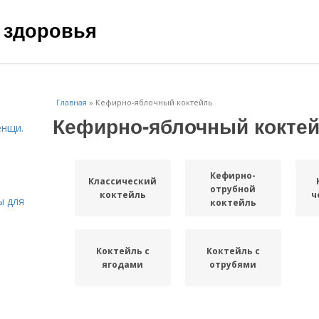
 здоровья
Главная
»
Кефирно-яблочный коктейль
Кефирно-яблочный кокте
енщи.
Кефирно-
Классический
отрубной
коктейль
ч
ы для
коктейль
Коктейль с
Коктейль с
ягодами
отрубями