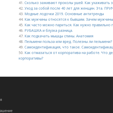
41.
Сколько заживают проколы ушей. Как ухаживать 
42.
Уход за собой после 40 лет для женщин. Эта. ПР
43.
Модные лодочки 2019. Основные антитренды
44.
Как мужчины относятся к бывшим. Зачем мужчины
45.
Как часто можно париться. Как нужно правильно п
46.
РУБАШКА и блузка разница.
47.
Как подкачать мышцы спины. Анатомия
48.
Пельмени польза или вред. Полезны ли пельмени?
49.
Самоидентификация, что такое. Самоидентифика
50.
Как отмазаться от корпоратива на работе. Что де
корпоративы?
я
лашение