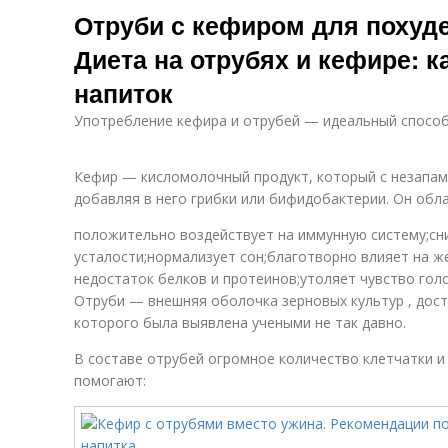
Отруби с кефиром для похуде
Диета на отрубях и кефире: к
напиток
Употребление кефира и отрубей — идеальный спосо
Кефир — кисломолочный продукт, который с незапам
добавляя в него грибки или бифидобактерии. Он обл
положительно воздействует на иммунную систему;сн
усталости;нормализует сон;благотворно влияет на ж
недостаток белков и протеинов;утоляет чувство гол
Отруби — внешняя оболочка зерновых культур , дост
которого была выявлена учеными не так давно.
В составе отрубей огромное количество клетчатки 
помогают: