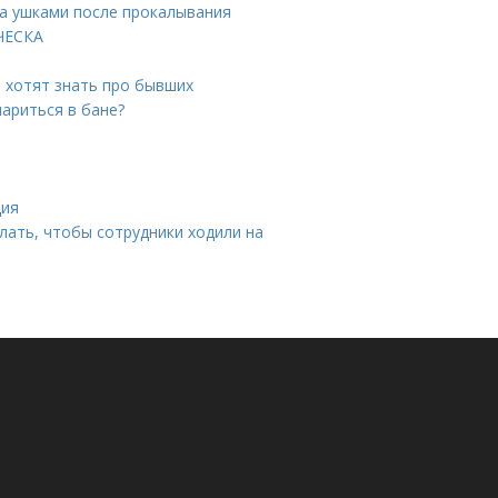
за ушками после прокалывания
ИЧЕСКА
 хотят знать про бывших
ариться в бане?
ция
лать, чтобы сотрудники ходили на