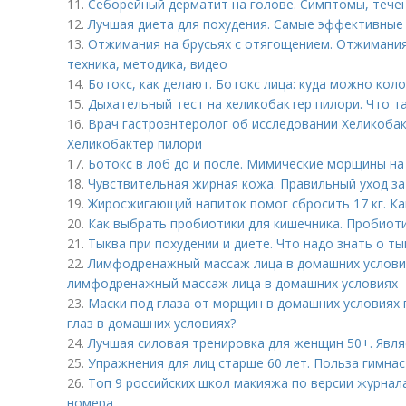
11.
Себорейный дерматит на голове. Cимптомы, тече
12.
Лучшая диета для похудения. Самые эффективные 
13.
Отжимания на брусьях с отягощением. Отжимания 
техника, методика, видео
14.
Ботокс, как делают. Ботокс лица: куда можно коло
15.
Дыхательный тест на хеликобактер пилори. Что т
16.
Врач гастроэнтеролог об исследовании Хеликобак
Хеликобактер пилори
17.
Ботокс в лоб до и после. Мимические морщины на 
18.
Чувствительная жирная кожа. Правильный уход з
19.
Жиросжигающий напиток помог сбросить 17 кг. Ка
20.
Как выбрать пробиотики для кишечника. Пробиот
21.
Тыква при похудении и диете. Что надо знать о ты
22.
Лимфодренажный массаж лица в домашних условия
лимфодренажный массаж лица в домашних условиях
23.
Маски под глаза от морщин в домашних условиях п
глаз в домашних условиях?
24.
Лучшая силовая тренировка для женщин 50+. Явля
25.
Упражнения для лиц старше 60 лет. Польза гимна
26.
Топ 9 российских школ макияжа по версии журнал
номера