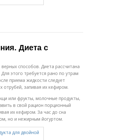
ния. Диета с
и верных способов. Диета рассчитана
. Для этого требуется рано по утрам
осле приема жидкости следует
х отрубей, запивая их кефиром.
щи или фрукты, молочные продукты,
авить в свой рацион порционный
ивая их кефиром. За час до сна
ом, но и нежирным йогуртом.