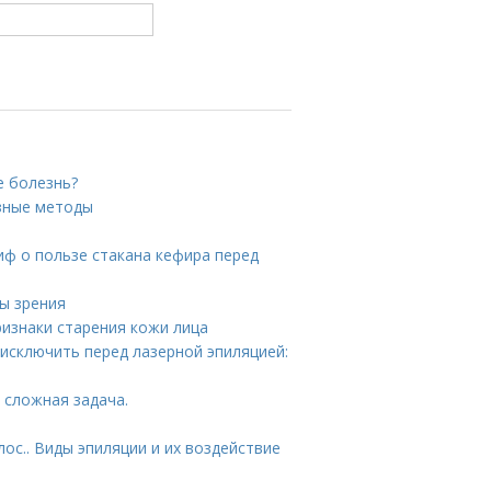
е болезнь?
зные методы
иф о пользе стакана кефира перед
ны зрения
ризнаки старения кожи лица
 исключить перед лазерной эпиляцией:
 сложная задача.
ос.. Виды эпиляции и их воздействие