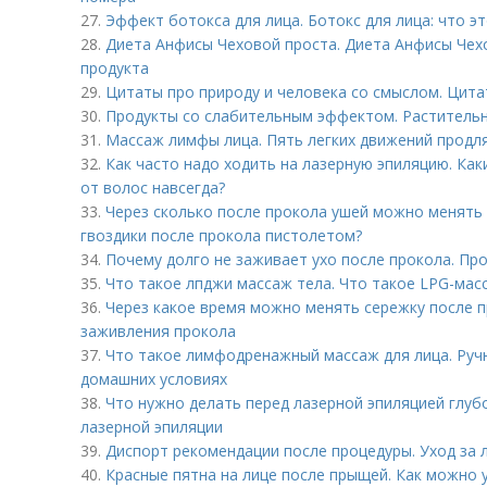
27.
Эффект ботокса для лица. Ботокс для лица: что э
28.
Диета Анфисы Чеховой проста. Диета Анфисы Чех
продукта
29.
Цитаты про природу и человека со смыслом. Цита
30.
Продукты со слабительным эффектом. Растительн
31.
Массаж лимфы лица. Пять легких движений продл
32.
Как часто надо ходить на лазерную эпиляцию. Ка
от волос навсегда?
33.
Через сколько после прокола ушей можно менять с
гвоздики после прокола пистолетом?
34.
Почему долго не заживает ухо после прокола. Пр
35.
Что такое лпджи массаж тела. Что такое LPG-мас
36.
Через какое время можно менять сережку после п
заживления прокола
37.
Что такое лимфодренажный массаж для лица. Ру
домашних условиях
38.
Что нужно делать перед лазерной эпиляцией глубо
лазерной эпиляции
39.
Диспорт рекомендации после процедуры. Уход за 
40.
Красные пятна на лице после прыщей. Как можно 