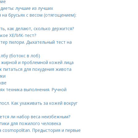
ние
диеты: лучшие из лучших
на брусьях с весом (отягощением):
ть, как делают, сколько держится?
акое ХЕЛИК-тест?
тер пилори. Дыхательный тест на
лбу (ботокс в лоб)
а жирной и проблемной кожей лица
к питаться для похудения живота
ики
кве
х техника выполнения. Ручной
осл. Как ухаживать за кожей вокруг
ется ли набор веса неизбежным?
стики для пожилого человека
а cosmopolitan. Предыстория и первые