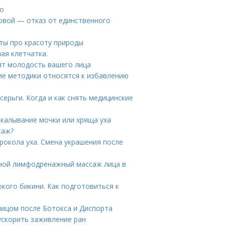
то
овой — отказ от единственного
ты про красоту природы
ая клетчатка.
ят молодость вашего лица
кие методики относятся к избавлению
ерьги. Когда и как снять медицинские
окалывание мочки или хряща уха
саж?
рокола уха. Смена украшения после
чной лимфодренажный массаж лица в
кого бикини. Как подготовиться к
лицом после Ботокса и Диспорта
ускорить заживление ран