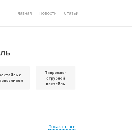
Главная
Новости
Статьи
йль
Творожно-
Коктейль с
отрубной
ерносливом
коктейль
Показать все