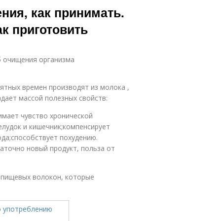
ния, как принимать.
ак приготовить
б очищения организма
ятных времен производят из молока ,
адает массой полезных свойств:
имает чувство хронической
елудок и кишечник;компенсирует
ода;способствует похудению.
аточно новый продукт, польза от
и пищевых волокон, которые