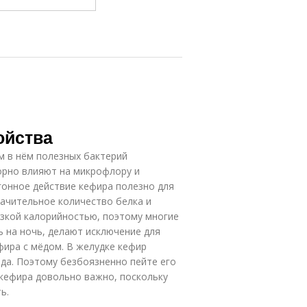
ойства
 в нём полезных бактерий
орно влияют на микрофлору и
гонное действие кефира полезно для
ачительное количество белка и
изкой калорийностью, поэтому многие
 на ночь, делают исключение для
фира с мёдом. В желудке кефир
ода. Поэтому безбоязненно пейте его
я кефира довольно важно, поскольку
ь.